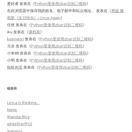
爱好者
发表在《
Python里使用zbar识别二维码
》
在此浏览器中保存我的姓名、电子邮件和站点地址。
发表在《
悬疑 微
电影《生日快乐》/ Once Again
》
任然
发表在《
Python里使用zbar识别二维码
》
iku
发表在《
课程表
》
keenwon
发表在《
Python里使用zbar识别二维码
》
元谷
发表在《
Python里使用zbar识别二维码
》
小米88
发表在《
Python里使用zbar识别二维码
》
小明
发表在《
Python里使用zbar识别二维码
》
蜘蛛抱蛋
发表在《
Python里使用zbar识别二维码
》
链接表
Lesca is thinking…
lijiejie
Wandai Blog
whitefirer[PG]
Xiaoxins