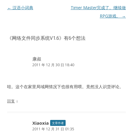
文
←
汉语小词典
Timer Master完成了。继续做
章
RPG游戏。
→
导
航
《
网络文件同步系统V1.6
》有6个想法
康叔
2011 年 12 月 30 日 18:40
哇。这个在家里局域网情况下也很有用喂。竟然没人识货评论。
↓
回复
Xiaoxia
文章作者
2011 年 12 月 31 日 01:35