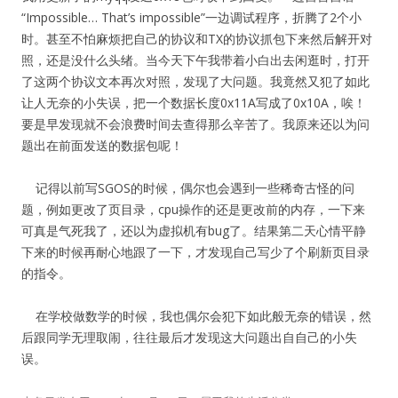
“Impossible… That’s impossible”一边调试程序，折腾了2个小
时。甚至不怕麻烦把自己的协议和TX的协议抓包下来然后解开对
照，还是没什么头绪。当今天下午我带着小白出去闲逛时，打开
了这两个协议文本再次对照，发现了大问题。我竟然又犯了如此
让人无奈的小失误，把一个数据长度0x11A写成了0x10A，唉！
要是早发现就不会浪费时间去查得那么辛苦了。我原来还以为问
题出在前面发送的数据包呢！
记得以前写SGOS的时候，偶尔也会遇到一些稀奇古怪的问
题，例如更改了页目录，cpu操作的还是更改前的内存，一下来
可真是气死我了，还以为虚拟机有bug了。结果第二天心情平静
下来的时候再耐心地跟了一下，才发现自己写少了个刷新页目录
的指令。
在学校做数学的时候，我也偶尔会犯下如此般无奈的错误，然
后跟同学无理取闹，往往最后才发现这大问题出自自己的小失
误。