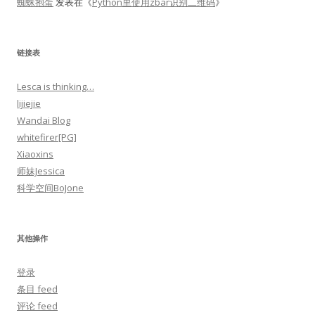
蜘蛛抱蛋
发表在《
Python里使用zbar识别二维码
》
链接表
Lesca is thinking…
lijiejie
Wandai Blog
whitefirer[PG]
Xiaoxins
师妹Jessica
科学空间BoJone
其他操作
登录
条目 feed
评论 feed