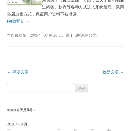
过问答、软盘等各种方式进入系统管理。采用
多层加密方式，保证用户资料不被泄漏。
继续阅读
→
本条目发布于
2005 年 07 月 26 日
。属于
旧时原创
分类。
文
←
早期文章
较新文章
→
章
搜
导
索：
航
你知道今天是几号？
2026 年 8 月