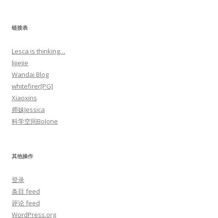
链接表
Lesca is thinking…
lijiejie
Wandai Blog
whitefirer[PG]
Xiaoxins
师妹Jessica
科学空间BoJone
其他操作
登录
条目 feed
评论 feed
WordPress.org