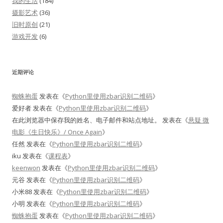
我的生活
(184)
摄影艺术
(36)
旧时原创
(21)
游戏开发
(6)
近期评论
蜘蛛抱蛋
发表在《
Python里使用zbar识别二维码
》
爱好者
发表在《
Python里使用zbar识别二维码
》
在此浏览器中保存我的姓名、电子邮件和站点地址。
发表在《
悬疑 微
电影《生日快乐》/ Once Again
》
任然
发表在《
Python里使用zbar识别二维码
》
iku
发表在《
课程表
》
keenwon
发表在《
Python里使用zbar识别二维码
》
元谷
发表在《
Python里使用zbar识别二维码
》
小米88
发表在《
Python里使用zbar识别二维码
》
小明
发表在《
Python里使用zbar识别二维码
》
蜘蛛抱蛋
发表在《
Python里使用zbar识别二维码
》