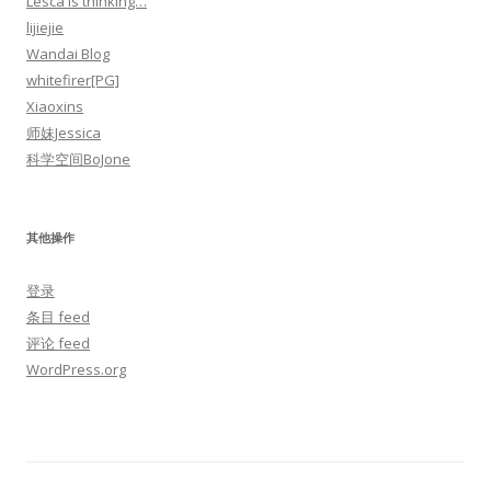
Lesca is thinking…
lijiejie
Wandai Blog
whitefirer[PG]
Xiaoxins
师妹Jessica
科学空间BoJone
其他操作
登录
条目 feed
评论 feed
WordPress.org