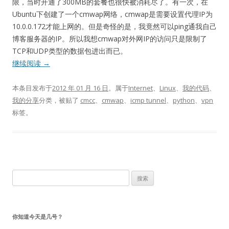
限，当时开通了300MB的套餐也很快被消耗尽了。有一次，在
Ubuntu下创建了一个cmwap网络，cmwap是需要设置代理IP为
10.0.0.172才能上网的。但是奇怪的是，我竟然可以ping通我自己
博客服务器的IP。所以我想cmwap对外网IP的访问只是限制了
TCP和UDP类型的数据包进出而已。
继续阅读
→
本条目发布于
2012 年 01 月 16 日
。属于
Internet
、
Linux
、
我的代码
、
我的分享
分类，被贴了
cmcc
、
cmwap
、
icmp tunnel
、
python
、
vpn
标签。
搜
索：
你知道今天是几号？