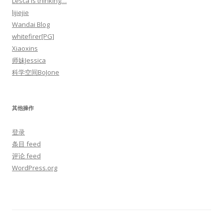
Lesca is thinking…
lijiejie
Wandai Blog
whitefirer[PG]
Xiaoxins
师妹Jessica
科学空间BoJone
其他操作
登录
条目 feed
评论 feed
WordPress.org