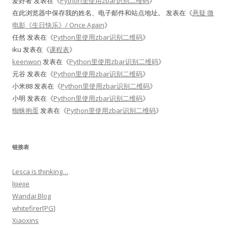
爱好者
发表在《
Python里使用zbar识别二维码
》
在此浏览器中保存我的姓名、电子邮件和站点地址。
发表在《
悬疑 微
电影《生日快乐》/ Once Again
》
任然
发表在《
Python里使用zbar识别二维码
》
iku
发表在《
课程表
》
keenwon
发表在《
Python里使用zbar识别二维码
》
元谷
发表在《
Python里使用zbar识别二维码
》
小米88
发表在《
Python里使用zbar识别二维码
》
小明
发表在《
Python里使用zbar识别二维码
》
蜘蛛抱蛋
发表在《
Python里使用zbar识别二维码
》
链接表
Lesca is thinking…
lijiejie
Wandai Blog
whitefirer[PG]
Xiaoxins