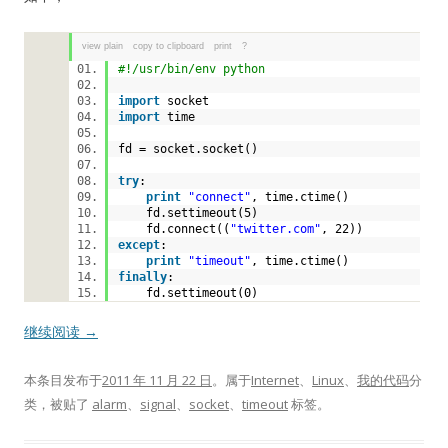
view plain
copy to clipboard
print
?
#!/usr/bin/env python
import
socket
import
time
fd = socket.socket()
try
:
print
"connect"
, time.ctime()
fd.settimeout(
5
)
fd.connect((
"twitter.com"
,
22
))
except
:
print
"timeout"
, time.ctime()
finally
:
fd.settimeout(
0
)
继续阅读
→
本条目发布于
2011 年 11 月 22 日
。属于
Internet
、
Linux
、
我的代码
分
类，被贴了
alarm
、
signal
、
socket
、
timeout
标签。