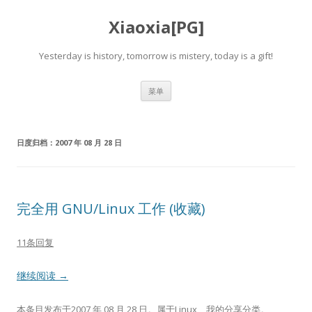
Xiaoxia[PG]
Yesterday is history, tomorrow is mistery, today is a gift!
跳
菜单
至
正
文
日度归档：
2007 年 08 月 28 日
完全用 GNU/Linux 工作 (收藏)
11条回复
继续阅读
→
本条目发布于
2007 年 08 月 28 日
。属于
Linux
、
我的分享
分类。