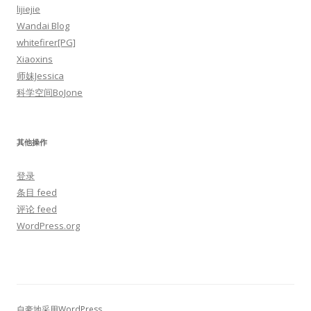
lijiejie
Wandai Blog
whitefirer[PG]
Xiaoxins
师妹Jessica
科学空间BoJone
其他操作
登录
条目 feed
评论 feed
WordPress.org
自豪地采用WordPress