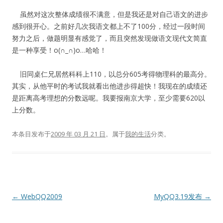
虽然对这次整体成绩很不满意，但是我还是对自己语文的进步
感到很开心。之前好几次我语文都上不了100分，经过一段时间
努力之后，做题明显有感觉了，而且突然发现做语文现代文简直
是一种享受！o(∩_∩)o…哈哈！
旧同桌仁兄居然科科上110，以总分605考得物理科的最高分。
其实，从他平时的考试我就看出他进步得超快！我现在的成绩还
是距离高考理想的分数远呢。我要报南京大学，至少需要620以
上分数。
本条目发布于
2009 年 03 月 21 日
。属于
我的生活
分类。
文
←
WebQQ2009
MyQQ3.19发布
→
章