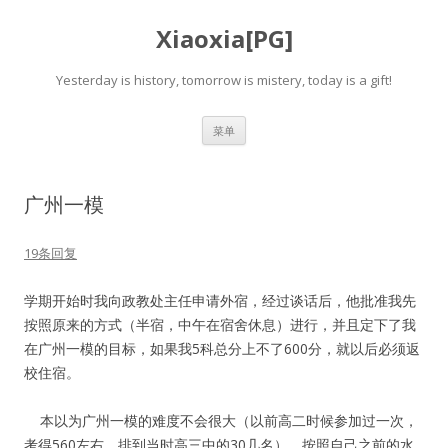
Xiaoxia[PG]
Yesterday is history, tomorrow is mistery, today is a gift!
跳
菜单
至
正
文
广州一模
19条回复
学期开始时我向政教处主任申请外宿，经过谈话后，他批准我先
按照原来的方式（半宿，中午在宿舍休息）进行，并且定下了我
在广州一模的目标，如果我5科总分上不了600分，就以后必须返
校住宿。
本以为广州一模的难度不会很大（以前高二时候参加过一次，
考得560左右，排到当时高三中的30几名），按照自己之前的水