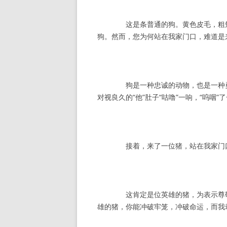
这是条普通的狗。黄色皮毛，粗短四
狗。然而，您为何站在我家门口，难道是
狗是一种忠诚的动物，也是一种勇敢
对视良久的“他”肚子“咕噜”一响，“呜咽”
接着，来了一位猪，站在我家门
这肯定是位英雄的猪，为表示尊敬，我
雄的猪，你能冲破牢笼，冲破命运，而我