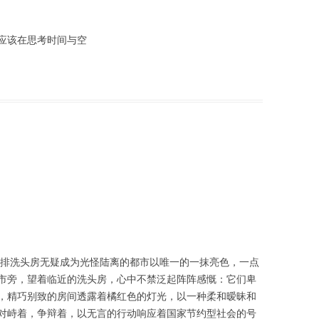
该在思考时间与空
洗头房无疑成为光怪陆离的都市以唯一的一抹亮色，一点
市旁，望着临近的洗头房，心中不禁泛起阵阵感慨：它们卑
，精巧别致的房间透露着橘红色的灯光，以一种柔和暧昧和
对峙着，争辩着，以无言的行动响应着国家节约型社会的号