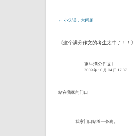
文
←
小失误，大问题
章
导
《
这个满分作文的考生太牛了！！
》
航
更牛满分作文1
2009 年 10 月 04 日 17:37
站在我家的门口
我家门口站着一条狗。