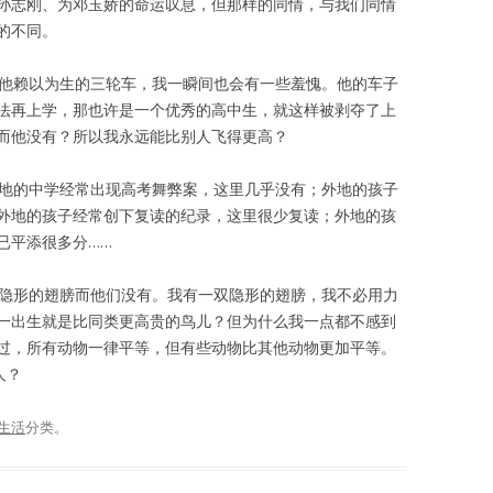
孙志刚、为邓玉娇的命运叹息，但那样的同情，与我们同情
的不同。
他赖以为生的三轮车，我一瞬间也会有一些羞愧。他的车子
法再上学，那也许是一个优秀的高中生，就这样被剥夺了上
而他没有？所以我永远能比别人飞得更高？
地的中学经常出现高考舞弊案，这里几乎没有；外地的孩子
外地的孩子经常创下复读的纪录，这里很少复读；外地的孩
已平添很多分……
隐形的翅膀而他们没有。我有一双隐形的翅膀，我不必用力
一出生就是比同类更高贵的鸟儿？但为什么我一点都不感到
过，所有动物一律平等，但有些动物比其他动物更加平等。
人？
生活
分类。