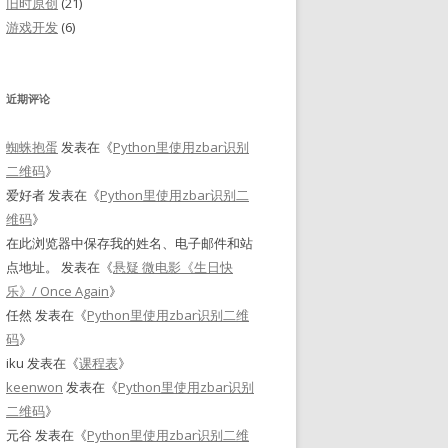
旧时原创
(21)
游戏开发
(6)
近期评论
蜘蛛抱蛋
发表在《
Python里使用zbar识别
二维码
》
爱好者
发表在《
Python里使用zbar识别二
维码
》
在此浏览器中保存我的姓名、电子邮件和站
点地址。
发表在《
悬疑 微电影《生日快
乐》/ Once Again
》
任然
发表在《
Python里使用zbar识别二维
码
》
iku
发表在《
课程表
》
keenwon
发表在《
Python里使用zbar识别
二维码
》
元谷
发表在《
Python里使用zbar识别二维