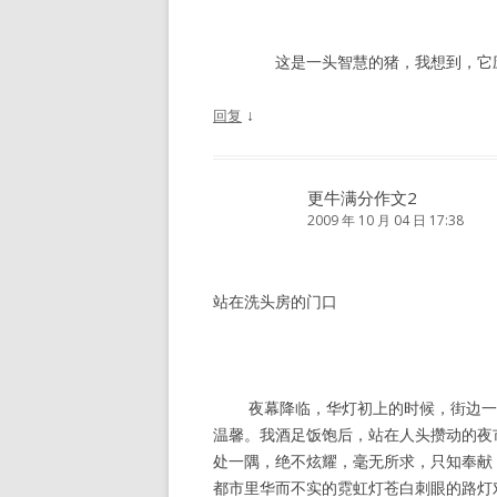
这是一头智慧的猪，我想到，它应
↓
回复
更牛满分作文2
2009 年 10 月 04 日 17:38
站在洗头房的门口
夜幕降临，华灯初上的时候，街边一排
温馨。我酒足饭饱后，站在人头攒动的夜
处一隅，绝不炫耀，毫无所求，只知奉献
都市里华而不实的霓虹灯苍白刺眼的路灯