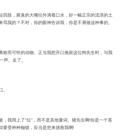
肢，腥臭的大嘴往外滴着口水，好一幅正宗的流浪的土
来骂我的？不对，你的眼神告诉我，你是不屑做这种事的。
而可怜的动物。正当我想开口挽留这位狗先生时，与我
了一声。走了。
口。
用上了“位”，而不是其他量词。猪先生啊!你是一个英
却要受种种枷锁，应当是您来拯救我啊!