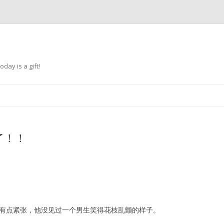
oday is a gift!
跳
至
正
文
了！！
有点紧张，他没见过一个男生笑得花枝乱颤的样子。