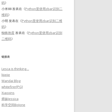
码
》
小米88
发表在《
Python里使用zbar识别二
维码
》
小明
发表在《
Python里使用zbar识别二维
码
》
蜘蛛抱蛋
发表在《
Python里使用zbar识别
二维码
》
链接表
Lesca is thinking…
lijiejie
Wandai Blog
whitefirer[PG]
Xiaoxins
师妹Jessica
科学空间BoJone