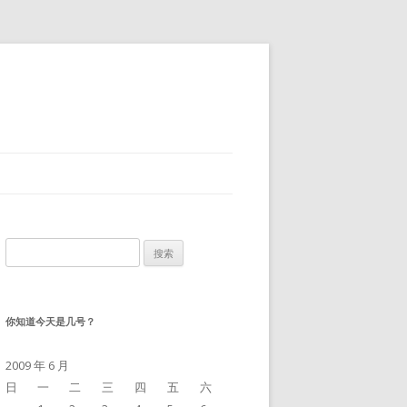
搜
索：
你知道今天是几号？
2009 年 6 月
日
一
二
三
四
五
六