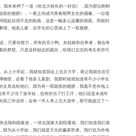
。我本来押了一道《给北大校长的一封信》，因为那位刚刚
隐形的翅膀》，一夜之间成为青春期男女生的偶像。一位儒
同唱起自强不息的歌曲，这是一幅多么温馨的画面。而能到
事情。他老人家，在学生的心里插上了一双翅膀。
说，只要你努力，所有的丑小鸭、灰姑娘和自卑者，都会有
着的梦想。只是这样励志的题目，给我们北京的考生有些可
。从上小学起，我就知道我会上北京大学，谁让我就住在它
博物馆，还看了很多儿童剧。我那时候就知道有不少小学生
的文具送给他们。因为有一双隐形的翅膀，我毫不意外地上
听说有不少当了放羊娃，也有的当了打工仔，他们还是未成年
的高三毕业班，会有一半人考上北大清华，那可能超过了一
块去颐和园春游，一块去国家大剧院看戏，我们知道我们肩
，因为从小开始，我们就是天生的赢家胜者。我们也为外地