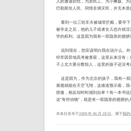
人的遭遇担忧，为农民工、为小摊贩、为
巴勒斯坦人民、同情非洲灾民，并无本质
看到一位三轮车夫被城管拦截，要夺下
被夺走之后，他的儿子或者女儿也许就没
学的权利。这是因为我有一双隐形的翅膀
说到现在，您应该明白我在说什么。外
经常因异地高考被查获，这里从来没有；
子上北大要分数惊人，这里的孩子还没考
这是因为，作为北京的孩子，我有一双
展翅就能在天空飞翔，这难道预示着，我
骄傲，相反却时时感到自卑？有一本书说
这“有些动物”，就是有一双隐形的翅膀的
本条目发布于
2009 年 06 月 28 日
。属于
我的