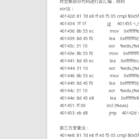
对交换部分代码进行反汇编，得到
xor法：
40142d: 81 7d e8 ff e0 f5 05 cmpl $0x5f
401434: 7f 1f jg 401455 <_m
401436: 8b 55 ec mov 0xffffffe
401439: 8d 45 f0 lea 0xfffffff0(
40143c: 31 10 xor %edx,(%e
40143e: 8b 55 f0 mov 0xfffffff0
401441: 8d 45 ec lea 0xffffffec
401444: 31 10 xor %edx,(%e
401446: 8b 55 ec mov 0xffffffe
401449: 8d 45 f0 lea 0xfffffff0(
40144c: 31 10 xor %edx,(%e
40144e: 8d 45 e8 lea 0xffffffe8
401451: ff 00 incl (%eax)
401453: eb d8 jmp 40142d <_
第三方变量法：
4014e8: 81 7d e8 ff e0 f5 05 cmpl $0x5f