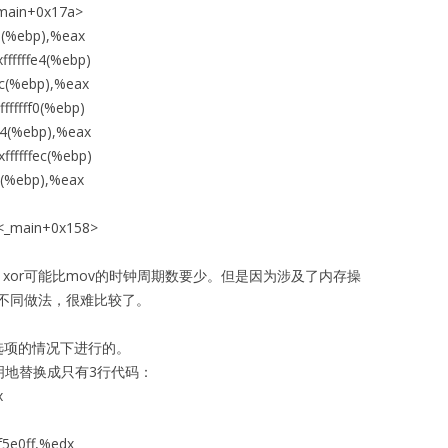
ain+0x17a>
(%ebp),%eax
ffffe4(%ebp)
(%ebp),%eax
ffff0(%ebp)
4(%ebp),%eax
ffffec(%ebp)
(%ebp),%eax
main+0x158>
，xor可能比mov的时钟周期数要少。但是因为涉及了内存操
不同做法，很难比较了。
选项的情况下进行的。
明地替换成只有3行代码：
x
f5e0ff,%edx