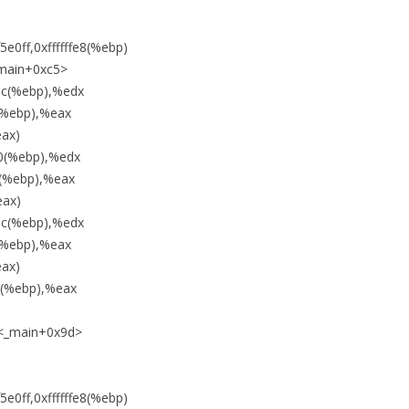
5e0ff,0xffffffe8(%ebp)
ain+0xc5>
c(%ebp),%edx
%ebp),%eax
ax)
(%ebp),%edx
(%ebp),%eax
ax)
c(%ebp),%edx
%ebp),%eax
ax)
(%ebp),%eax
main+0x9d>
5e0ff,0xffffffe8(%ebp)