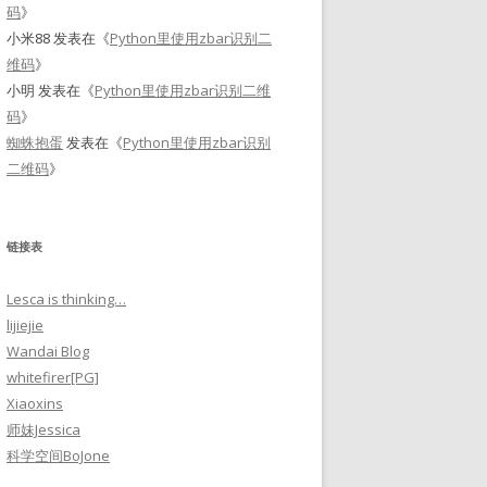
码
》
小米88
发表在《
Python里使用zbar识别二
维码
》
小明
发表在《
Python里使用zbar识别二维
码
》
蜘蛛抱蛋
发表在《
Python里使用zbar识别
二维码
》
链接表
Lesca is thinking…
lijiejie
Wandai Blog
whitefirer[PG]
Xiaoxins
师妹Jessica
科学空间BoJone