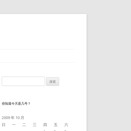
搜
索：
你知道今天是几号？
2009 年 10 月
日
一
二
三
四
五
六