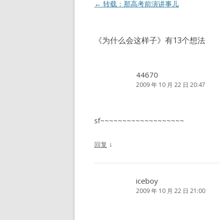
文
←
转载：那高考前演讲事儿
章
导
《
为什么会这样子
》有13个想法
航
44670
2009 年 10 月 22 日 20:47
sf~~~~~~~~~~~~~~~~~~~
↓
回复
iceboy
2009 年 10 月 22 日 21:00