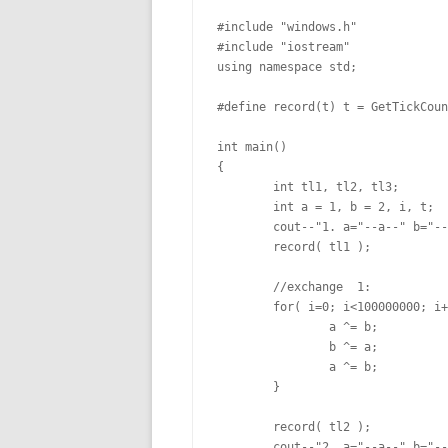
#include "windows.h"

#include "iostream"

using namespace std;

#define record(t) t = GetTickCoun
int main()

{

	int tl1, tl2, tl3;

	int a = 1, b = 2, i, t;

	cout--"1. a="--a--" b="--b--endl;

	record( tl1 );

	//exchange  1:

	for( i=0; i<100000000; i++ ){

		a ^= b;

		b ^= a;

		a ^= b;

	}

	record( tl2 );

	cout--"2. a="--a--" b="--b--"\tms:"--tl2-tl1--endl;
