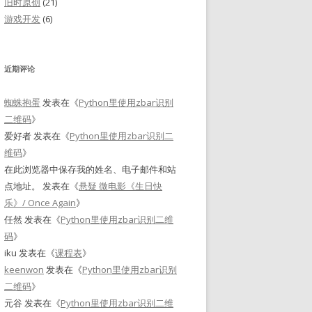
旧时原创
(21)
游戏开发
(6)
近期评论
蜘蛛抱蛋
发表在《
Python里使用zbar识别
二维码
》
爱好者
发表在《
Python里使用zbar识别二
维码
》
在此浏览器中保存我的姓名、电子邮件和站
点地址。
发表在《
悬疑 微电影《生日快
乐》/ Once Again
》
任然
发表在《
Python里使用zbar识别二维
码
》
iku
发表在《
课程表
》
keenwon
发表在《
Python里使用zbar识别
二维码
》
元谷
发表在《
Python里使用zbar识别二维