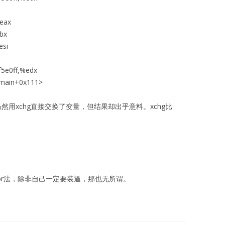
eax
bx
si
f5e0ff,%edx
ain+0x111>
然用xchg直接交换了变量，但结果却出乎意料。xchg比
xor法，除非自己一定要装逼，那也无所谓。