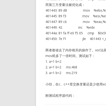
而第三方变量法被优化成：
401443: 89 d8 mov %ebx,%
401445: 89 f3 mov %esi,%e
401447: 89 c6 mov %eax,%e
401449: 42 inc %edx
40144a: 81 fa ff e0 f5 05 cmp $0x5
401450: 7e f1 jle 401443 <_m
两者都省去了内存相关的操作了。xor法虽
mov耗多了一倍时间。测试如下：
1. a=1 b=2
2. a=1 b=2 ms:468
3. a=1 b=2 ms:219
小结，在c、c++里交换变量还是少使用
附测试程序源代码：