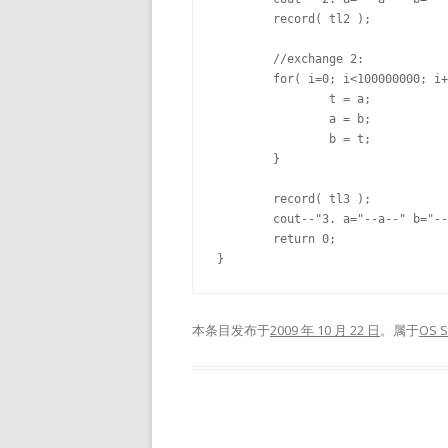
	record( tl2 );

	//exchange 2:

	for( i=0; i<100000000; i++ ){

		t = a;

		a = b;

		b = t;

	}

	record( tl3 );

	cout--"3. a="--a--" b="--b--"\tms:"--tl3-tl2--endl;

	return 0;

本条目发布于
2009 年 10 月 22 日
。属于
OS S