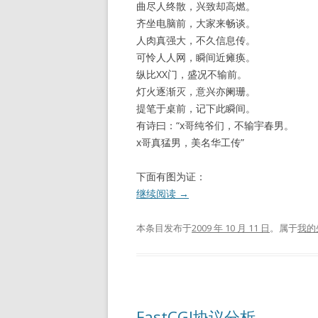
曲尽人终散，兴致却高燃。
齐坐电脑前，大家来畅谈。
人肉真强大，不久信息传。
可怜人人网，瞬间近瘫痪。
纵比XX门，盛况不输前。
灯火逐渐灭，意兴亦阑珊。
提笔于桌前，记下此瞬间。
有诗曰：“x哥纯爷们，不输宇春男。
x哥真猛男，美名华工传”
下面有图为证：
继续阅读
→
本条目发布于
2009 年 10 月 11 日
。属于
我的
FastCGI协议分析