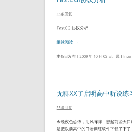
15条回复
FastCGI协议分析
继续阅读
→
本条目发布于
2009 年 10 月 05 日
。属于
Inte
无聊XX了启明高中听说练习
35条回复
今晚夜色恐怖，阴风阵阵，想起前些天口
是把以前高中的口语训练软件下载了下了