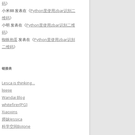
码
》
小米88
发表在《
Python里使用zbar识别二
维码
》
小明
发表在《
Python里使用zbar识别二维
码
》
蜘蛛抱蛋
发表在《
Python里使用zbar识别
二维码
》
链接表
Lesca is thinking…
lijiejie
Wandai Blog
whitefirer[PG]
Xiaoxins
师妹Jessica
科学空间BoJone