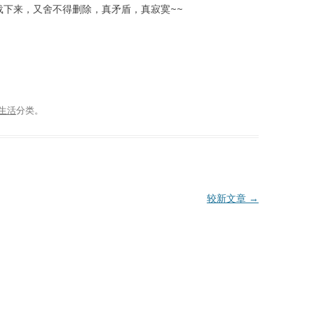
下载下来，又舍不得删除，真矛盾，真寂寞~~
生活
分类。
较新文章
→