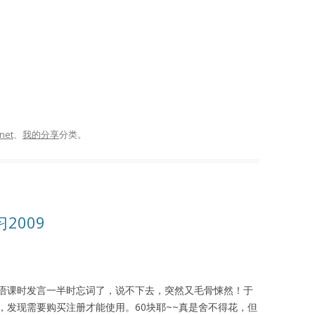
rnet
、
我的分享
分类。
2009
语课时发言一半时忘词了，说不下去，突然又毛骨悚然！于
，发现需要购买注册才能使用。60块耶~~真是舍不得花，但