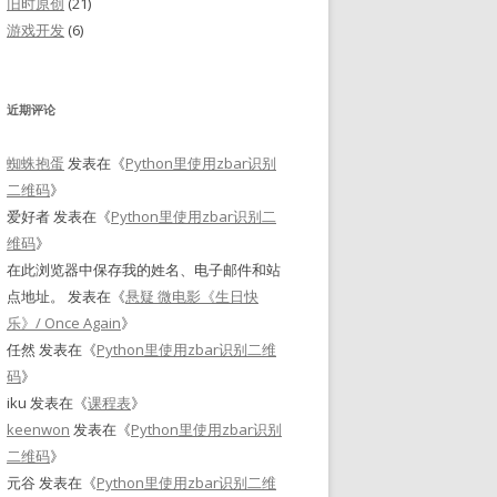
旧时原创
(21)
游戏开发
(6)
近期评论
蜘蛛抱蛋
发表在《
Python里使用zbar识别
二维码
》
爱好者
发表在《
Python里使用zbar识别二
维码
》
在此浏览器中保存我的姓名、电子邮件和站
点地址。
发表在《
悬疑 微电影《生日快
乐》/ Once Again
》
任然
发表在《
Python里使用zbar识别二维
码
》
iku
发表在《
课程表
》
keenwon
发表在《
Python里使用zbar识别
二维码
》
元谷
发表在《
Python里使用zbar识别二维