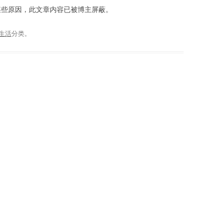
糕！由于某些原因，此文章内容已被博主屏蔽。
生活
分类。