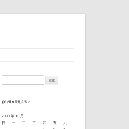
搜
索：
你知道今天是几号？
2009 年 10 月
日
一
二
三
四
五
六