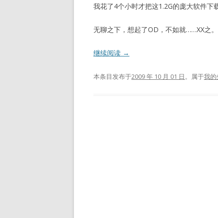
我花了4个小时才把这1.2G的庞大软件
无聊之下，想起了OD，不如就……XX之。
继续阅读
→
本条目发布于
2009 年 10 月 01 日
。属于
我的
文
章
导
航