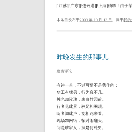
[!江苏][!广东][!连云港][!上海]糟
本条目发布于
2009 年 10 月 12 日
。属于
我的
昨晚发生的那事儿
发表评论
有诗一首，不过可惜不是我作的：
华工有猛男，行为真不凡。
烛光加玫瑰，表白竹园前。
行者见此景，驻足相围观。
听者闻此声，竞相跑来看。
现场加网络，顿时闹翻天。
问是谁家女，搜是何处男。