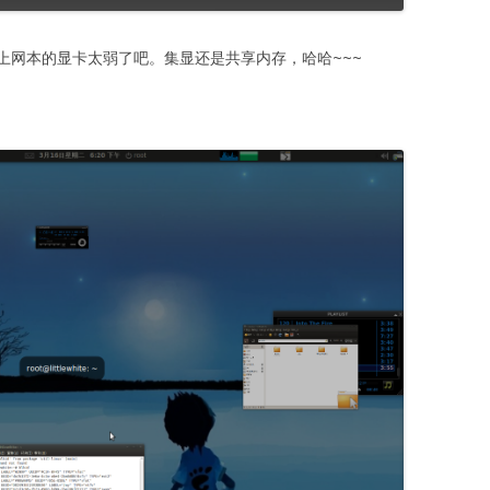
上网本的显卡太弱了吧。集显还是共享内存，哈哈~~~