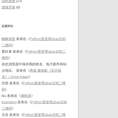
旧时原创
(21)
游戏开发
(6)
近期评论
蜘蛛抱蛋
发表在《
Python里使用zbar识别
二维码
》
爱好者
发表在《
Python里使用zbar识别二
维码
》
在此浏览器中保存我的姓名、电子邮件和站
点地址。
发表在《
悬疑 微电影《生日快
乐》/ Once Again
》
任然
发表在《
Python里使用zbar识别二维
码
》
iku
发表在《
课程表
》
keenwon
发表在《
Python里使用zbar识别
二维码
》
元谷
发表在《
Python里使用zbar识别二维