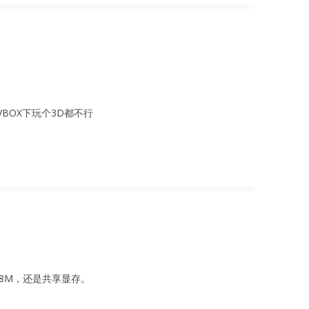
VBOX下玩个3D都不行
8M，还是共享显存。
。