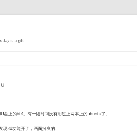
oday is a gift!
跳
至
正
文
ｔｕ
n和U盘上的bt4。有一段时间没有用过上网本上的ubuntu了。
发现3d功能开了，画面挺爽的。