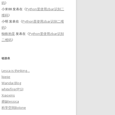
码
》
小米88
发表在《
Python里使用zbar识别二
维码
》
小明
发表在《
Python里使用zbar识别二维
码
》
蜘蛛抱蛋
发表在《
Python里使用zbar识别
二维码
》
链接表
Lesca is thinking…
lijiejie
Wandai Blog
whitefirer[PG]
Xiaoxins
师妹Jessica
科学空间BoJone