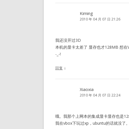
Kiming
2010 年 04 月 07 日 21:26
我还没开过3D
本机的显卡太差了 显存也才128MB 想在
-_-!
↓
回复
Xiaoxia
2010 年 04 月 07 日 22:24
哦。我那个上网本的集成显卡显存也是12
我在vbox下玩过xp，ubuntu的话就没了