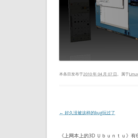
本条目发布于
2010 年 04 月 07 日
。属于
Linu
文
←
好久没被这样的bug玩过了
章
导
《
上网本上的3D Ｕｂｕｎｔｕ
》有