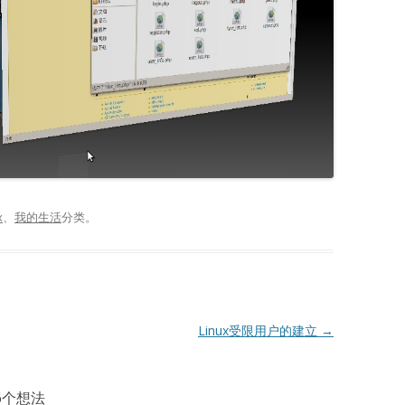
x
、
我的生活
分类。
Linux受限用户的建立
→
6个想法