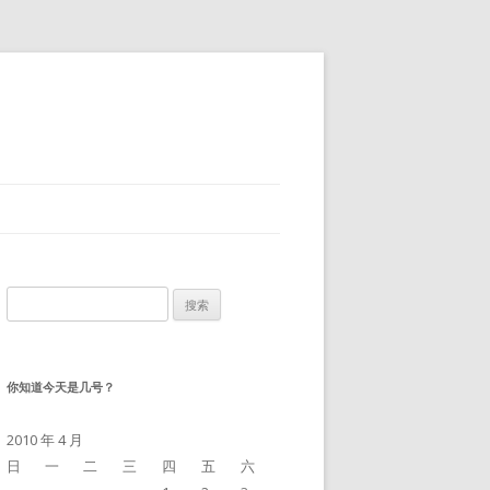
搜
索：
你知道今天是几号？
2010 年 4 月
日
一
二
三
四
五
六