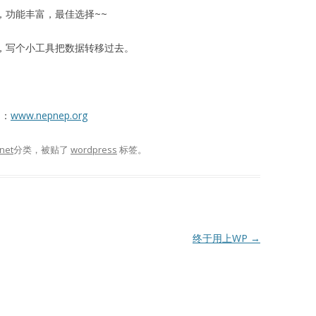
多，功能丰富，最佳选择~~
结构，写个小工具把数据转移过去。
了：
www.nepnep.org
rnet
分类，被贴了
wordpress
标签。
终于用上WP
→