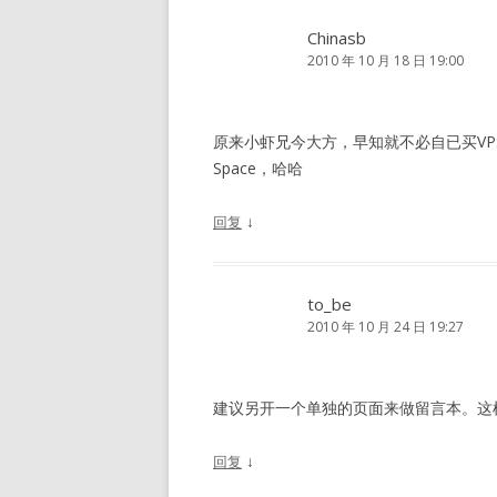
Chinasb
2010 年 10 月 18 日 19:00
原来小虾兄今大方，早知就不必自已买V
Space，哈哈
↓
回复
to_be
2010 年 10 月 24 日 19:27
建议另开一个单独的页面来做留言本。这
↓
回复