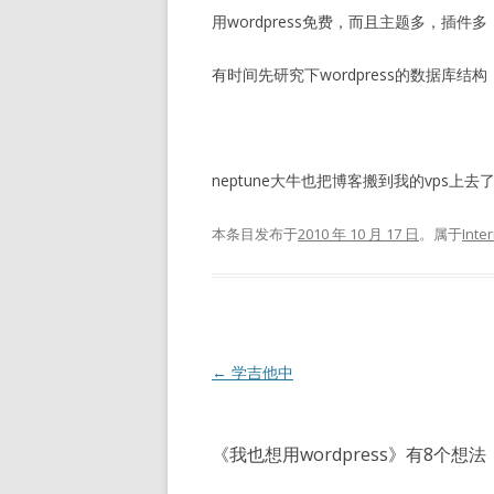
用wordpress免费，而且主题多，插件
有时间先研究下wordpress的数据库
neptune大牛也把博客搬到我的vps上去
本条目发布于
2010 年 10 月 17 日
。属于
Inte
文
←
学吉他中
章
导
《
我也想用wordpress
》有8个想法
航