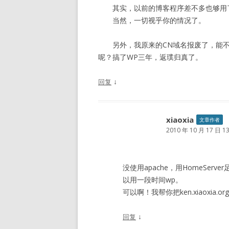
其实，以前的博客程序差不多也够用
当然，一切视乎你的情况了。
另外，我原来的CN域名报废了，能不能用你的
呢？搞了WP三年，返璞归真了。
↓
回复
xiaoxia
文章作者
2010 年 10 月 17 日 13
没使用apache，用HomeSe
以用一段时间wp。
可以啊！我帮你把ken.xiaoxia
↓
回复