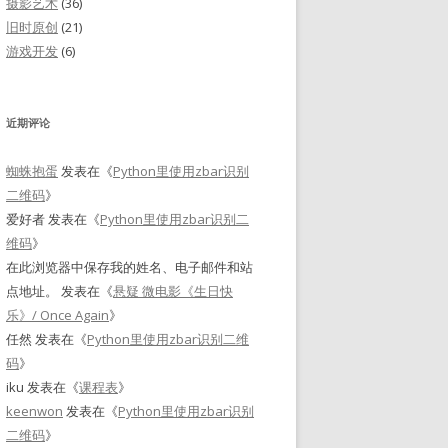
摄影艺术
(36)
旧时原创
(21)
游戏开发
(6)
近期评论
蜘蛛抱蛋
发表在《
Python里使用zbar识别
二维码
》
爱好者
发表在《
Python里使用zbar识别二
维码
》
在此浏览器中保存我的姓名、电子邮件和站
点地址。
发表在《
悬疑 微电影《生日快
乐》/ Once Again
》
任然
发表在《
Python里使用zbar识别二维
码
》
iku
发表在《
课程表
》
keenwon
发表在《
Python里使用zbar识别
二维码
》