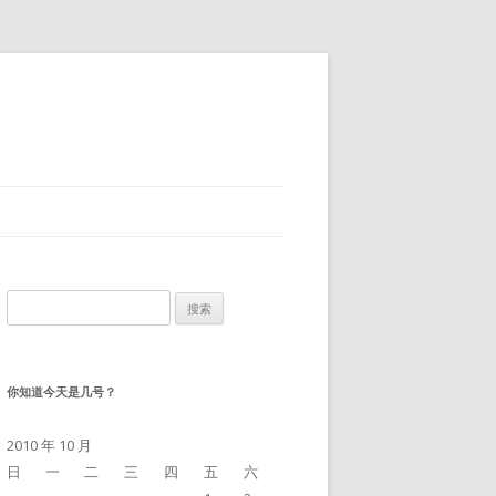
搜
索：
你知道今天是几号？
2010 年 10 月
日
一
二
三
四
五
六