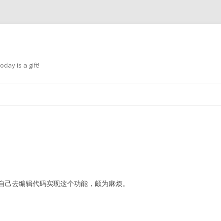
oday is a gift!
跳
至
正
文
自己去编辑代码实现这个功能，颇为麻烦。
。