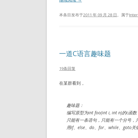
本条目发布于
2011 年 09 月 28 日
。属于
Inte
一道C语言趣味题
19条回复
在某群看到，
趣味题：
编写原型为int foo(int i, int n)的c
只能有一条语句，只能有一个分号，只能有
用if、else、do、for、while、goto