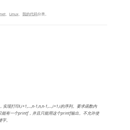
rnet
、
Linux
、
我的代码
分类。
函数，实现打印i,i+1,…,n-1,n,n-1,…,i+1,i的序列。要求函数内
一个printf，并且只能用这个printf输出。不允许使
关键字。