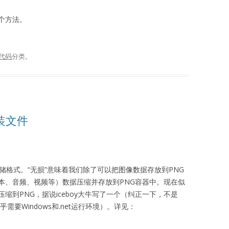
个方法。
代码
分类。
封装文件
储格式。“无损”意味着我们除了可以把图像数据存放到PNG
本、音频、视频等）数据压缩并存放到PNG容器中。现在似
缩到PNG，据说iceboy大牛写了一个（纠正一下，不是
乎需要Windows和.net运行环境）。详见：