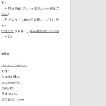
码
》
小米88
发表在《
Python里使用zbar识别二
维码
》
小明
发表在《
Python里使用zbar识别二维
码
》
蜘蛛抱蛋
发表在《
Python里使用zbar识别
二维码
》
链接表
Lesca is thinking…
lijiejie
Wandai Blog
whitefirer[PG]
Xiaoxins
师妹Jessica
科学空间BoJone