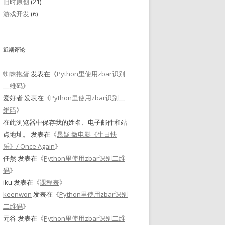
旧时原创
(21)
游戏开发
(6)
近期评论
蜘蛛抱蛋
发表在《
Python里使用zbar识别
二维码
》
爱好者
发表在《
Python里使用zbar识别二
维码
》
在此浏览器中保存我的姓名、电子邮件和站
点地址。
发表在《
悬疑 微电影《生日快
乐》/ Once Again
》
任然
发表在《
Python里使用zbar识别二维
码
》
iku
发表在《
课程表
》
keenwon
发表在《
Python里使用zbar识别
二维码
》
元谷
发表在《
Python里使用zbar识别二维