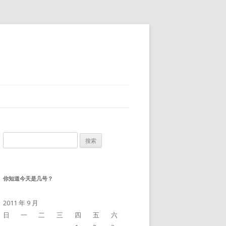
搜
索：
你知道今天是几号？
2011 年 9 月
日
一
二
三
四
五
六