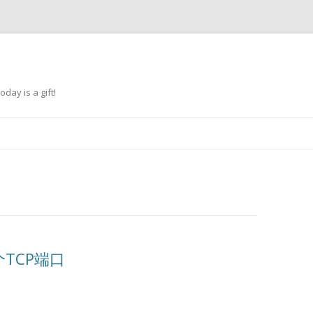
oday is a gift!
跳
至
正
文
TCP端口