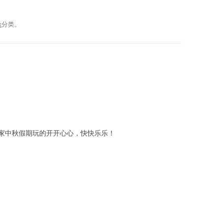
x
分类。
家中秋假期玩的开开心心，快快乐乐！