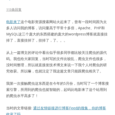
113条回复
电影来了
这个电影资源搜索网站火起来了，曾有一段时间因为太
多人访问我的博客，访问量高于平常十多倍，Apache、PHP和
MySQL这三个庞大的东西搭建的庞大的wordpress博客就直接挂
掉了，直接挂掉了，挂掉了，了。。。
从上一篇博文的评论中看出似乎很多同学都比较关注爬虫的源代
码。我也给大家回复，当时写的文件比较乱，爬虫文件也很多，
没时间整理，所以就直接发技术博文来说一下我个人对爬虫的研
究收获。所以嘛，也就注定了我这篇文章只能跟爬虫相关了。
我第一次接触爬虫这东西是在今年的5月份，当时写了一个博客搜
索引擎，所用到的爬虫也挺智能的，起码比电影来了这个站用到
的爬虫水平高多了！
当时的文章链接:
通过友情链接进行博客Feed的搜集，你的博客
收录了吗