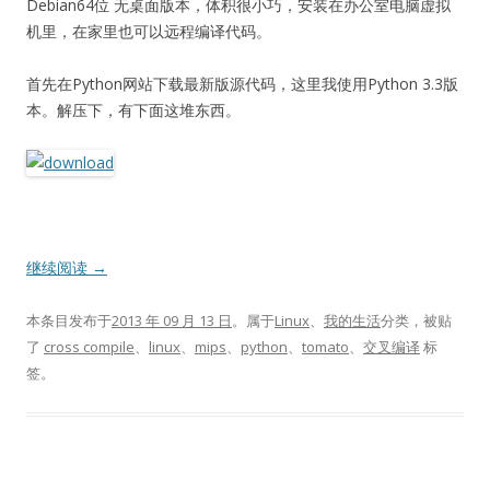
Debian64位 无桌面版本，体积很小巧，安装在办公室电脑虚拟
机里，在家里也可以远程编译代码。
首先在Python网站下载最新版源代码，这里我使用Python 3.3版
本。解压下，有下面这堆东西。
继续阅读
→
本条目发布于
2013 年 09 月 13 日
。属于
Linux
、
我的生活
分类，被贴
了
cross compile
、
linux
、
mips
、
python
、
tomato
、
交叉编译
标
签。