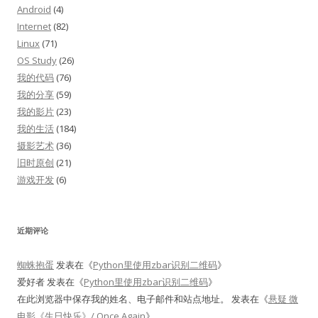
Android
(4)
Internet
(82)
Linux
(71)
OS Study
(26)
我的代码
(76)
我的分享
(59)
我的影片
(23)
我的生活
(184)
摄影艺术
(36)
旧时原创
(21)
游戏开发
(6)
近期评论
蜘蛛抱蛋
发表在《
Python里使用zbar识别二维码
》
爱好者
发表在《
Python里使用zbar识别二维码
》
在此浏览器中保存我的姓名、电子邮件和站点地址。
发表在《
悬疑 微
电影《生日快乐》/ Once Again
》