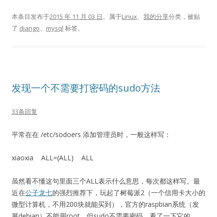
本条目发布于
2015 年 11 月 03 日
。属于
Linux
、
我的分享
分类，被贴
了
django
、
mysql
标签。
发现一个不需要打密码的sudo方法
33条回复
平常在在 /etc/sodoers 添加管理员时，一般这样写：
xiaoxia ALL=(ALL) ALL
虽然看不懂这句里面三个ALL表示什么意思，每次都这样写。最
近在
公子龙七
的强烈推荐下，玩起了树莓派2（一个信用卡大小的
微型计算机，不用200块就能买到），官方的raspbian系统（发
展debian）不能用root，但sudo不需要密码。看了一下它的