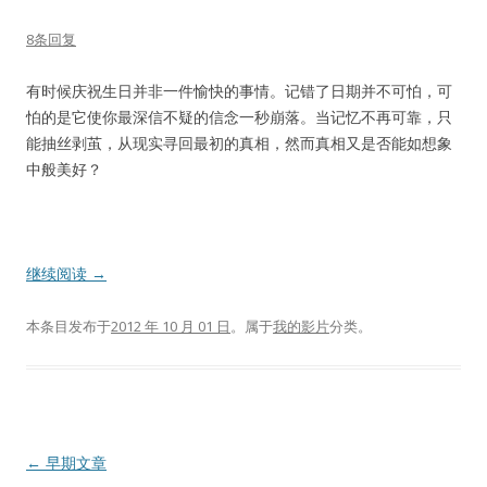
8条回复
有时候庆祝生日并非一件愉快的事情。记错了日期并不可怕，可
怕的是它使你最深信不疑的信念一秒崩落。当记忆不再可靠，只
能抽丝剥茧，从现实寻回最初的真相，然而真相又是否能如想象
中般美好？
继续阅读
→
本条目发布于
2012 年 10 月 01 日
。属于
我的影片
分类。
文
←
早期文章