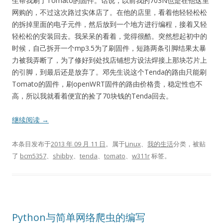
生帮我刷了Tomato的固件。话说，以前我的703N也是在他这里
网购的，不过这次路过实体店了。在他的店里，看着他轻轻松松
的拆掉里面的电子元件，然后放到一个地方进行编程，接着又轻
轻松松的安装回去。我呆呆的看着，觉得很酷。突然想起初中的
时候，自己拆开一个mp3.5为了刷固件，短路两条引脚结果太暴
力被我弄断了，为了修好到处找店铺想方设法焊接上那块芯片上
的引脚，到最后还是放弃了。邓先生说这个Tenda的路由只能刷
Tomato的固件，刷openWRT固件的路由价格贵，稳定性也不
高，所以我就看着便宜的捡了70块钱的Tenda回去。
继续阅读
→
本条目发布于
2013 年 09 月 11 日
。属于
Linux
、
我的生活
分类，被贴
了
bcm5357
、
shibby
、
tenda
、
tomato
、
w311r
标签。
Python与简单网络爬虫的编写