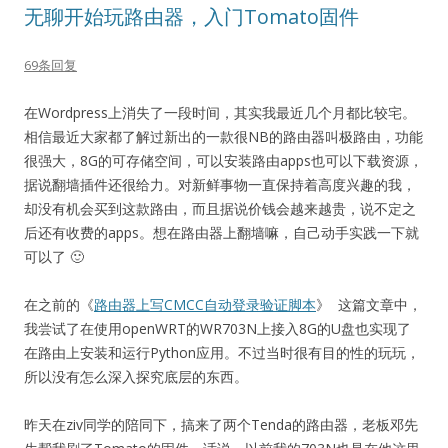
无聊开始玩路由器，入门Tomato固件
69条回复
在Wordpress上消失了一段时间，其实我最近几个月都比较宅。
相信最近大家都了解过新出的一款很NB的路由器叫极路由，功能
很强大，8G的可存储空间，可以安装路由apps也可以下载资源，
据说翻墙插件还很给力。对新鲜事物一直保持着高度兴趣的我，
却没有机会买到这款路由，而且据说价钱会越来越贵，说不定之
后还有收费的apps。想在路由器上翻墙嘛，自己动手实践一下就
可以了 🙂
在之前的《
路由器上写CMCC自动登录验证脚本
》 这篇文章中，
我尝试了在使用openWRT的WR703N上接入8G的U盘也实现了
在路由上安装和运行Python应用。不过当时很有目的性的玩玩，
所以没有怎么深入探究底层的东西。
昨天在ziv同学的陪同下，搞来了两个Tenda的路由器，老板邓先