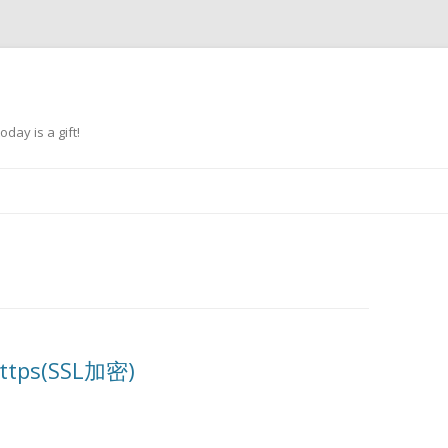
oday is a gift!
跳
至
正
文
ttps(SSL加密)