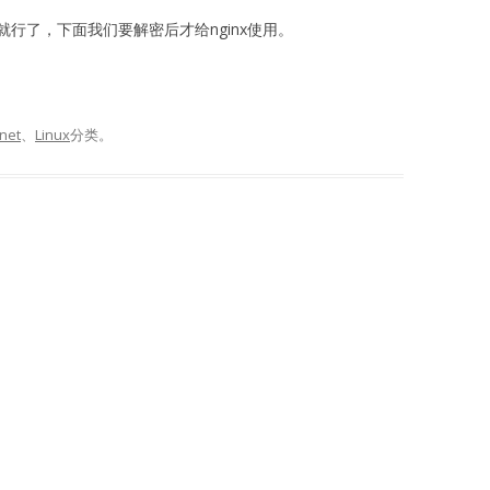
行了，下面我们要解密后才给nginx使用。
rnet
、
Linux
分类。