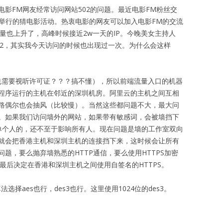
影FM网友经常访问网站502的问题。最近电影FM粉丝交
每周举行的猜电影活动。热衷电影的网友可以加入电影FM的交流
访问量也上升了，高峰时候接近2w一天的IP。今晚美女主持人
502，其实我今天访问的时候也出现过一次。为什么会这样
也需要视听许可证？？？搞不懂），所以前端流量入口的机器
程序运行的主机在邻近的深圳机房。阿里云的主机之间互相
路偶尔也会抽风（比较慢）。当然这些都问题不大，最大问
。如果我们访问墙外的网站，如果带有敏感词，会被墙挡下
单个人的，还不至于影响所有人。现在问题是墙的工作室双向
就会把香港主机和深圳主机的连接挡下来，这时候会让所有
题，要么抛弃墙熟悉的HTTP通信，要么使用HTTPS加密
我最后决定在香港和深圳主机之间使用自签名的HTTPS。
选择aes也行，des3也行。这里使用1024位的des3。