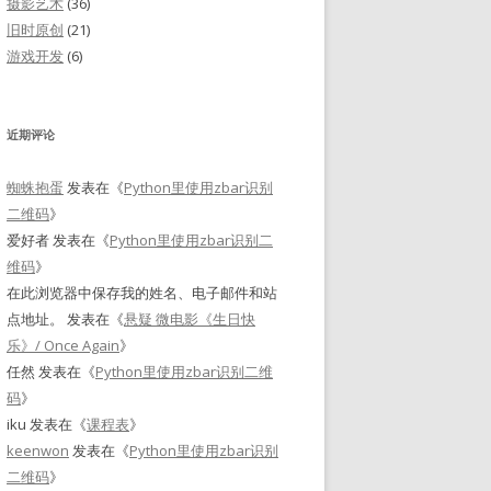
摄影艺术
(36)
旧时原创
(21)
游戏开发
(6)
近期评论
蜘蛛抱蛋
发表在《
Python里使用zbar识别
二维码
》
爱好者
发表在《
Python里使用zbar识别二
维码
》
在此浏览器中保存我的姓名、电子邮件和站
点地址。
发表在《
悬疑 微电影《生日快
乐》/ Once Again
》
任然
发表在《
Python里使用zbar识别二维
码
》
iku
发表在《
课程表
》
keenwon
发表在《
Python里使用zbar识别
二维码
》