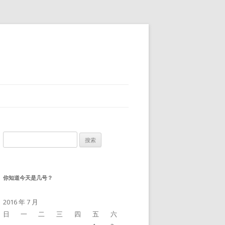
搜
索：
你知道今天是几号？
2016 年 7 月
日
一
二
三
四
五
六