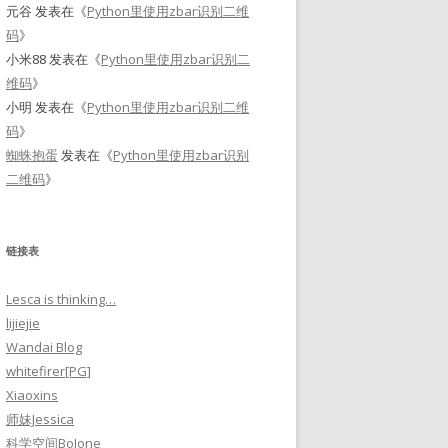
元谷
发表在《
Python里使用zbar识别二维
码
》
小米88
发表在《
Python里使用zbar识别二
维码
》
小明
发表在《
Python里使用zbar识别二维
码
》
蜘蛛抱蛋
发表在《
Python里使用zbar识别
二维码
》
链接表
Lesca is thinking…
lijiejie
Wandai Blog
whitefirer[PG]
Xiaoxins
师妹Jessica
科学空间BoJone