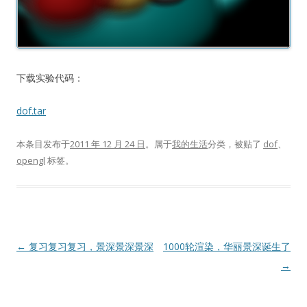
下载实验代码：
dof.tar
本条目发布于
2011 年 12 月 24 日
。属于
我的生活
分类，被贴了
dof
、
opengl
标签。
文
←
复习复习复习，景深景深景深
1000轮渲染，华丽景深诞生了
章
→
导
航