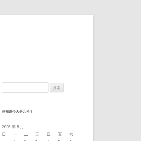
搜
索：
你知道今天是几号？
2005 年 8 月
日
一
二
三
四
五
六