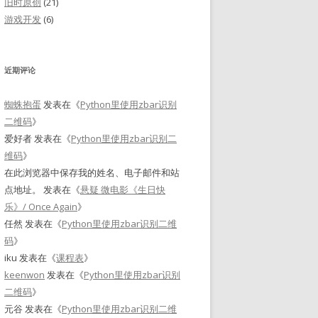
旧时原创
(21)
游戏开发
(6)
近期评论
蜘蛛抱蛋
发表在《
Python里使用zbar识别
二维码
》
爱好者
发表在《
Python里使用zbar识别二
维码
》
在此浏览器中保存我的姓名、电子邮件和站
点地址。
发表在《
悬疑 微电影《生日快
乐》/ Once Again
》
任然
发表在《
Python里使用zbar识别二维
码
》
iku
发表在《
课程表
》
keenwon
发表在《
Python里使用zbar识别
二维码
》
元谷
发表在《
Python里使用zbar识别二维