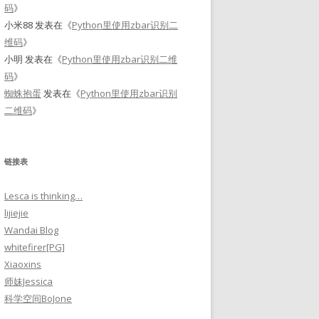
码
》
小米88
发表在《
Python里使用zbar识别二
维码
》
小明
发表在《
Python里使用zbar识别二维
码
》
蜘蛛抱蛋
发表在《
Python里使用zbar识别
二维码
》
链接表
Lesca is thinking…
lijiejie
Wandai Blog
whitefirer[PG]
Xiaoxins
师妹Jessica
科学空间BoJone