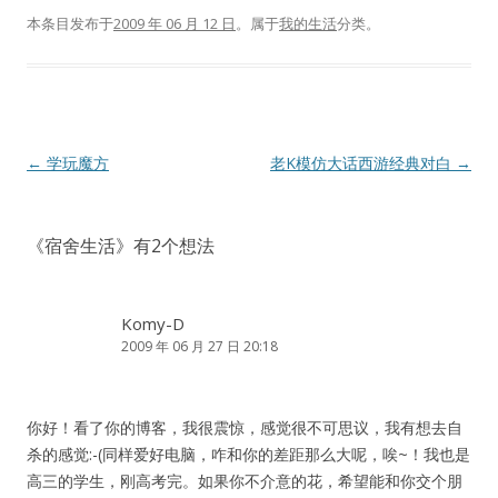
本条目发布于
2009 年 06 月 12 日
。属于
我的生活
分类。
文
←
学玩魔方
老K模仿大话西游经典对白
→
章
导
《
宿舍生活
》有2个想法
航
Komy-D
2009 年 06 月 27 日 20:18
你好！看了你的博客，我很震惊，感觉很不可思议，我有想去自
杀的感觉:-(同样爱好电脑，咋和你的差距那么大呢，唉~！我也是
高三的学生，刚高考完。如果你不介意的花，希望能和你交个朋