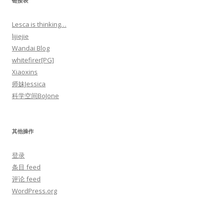
链接表
Lesca is thinking…
lijiejie
Wandai Blog
whitefirer[PG]
Xiaoxins
师妹Jessica
科学空间BoJone
其他操作
登录
条目 feed
评论 feed
WordPress.org