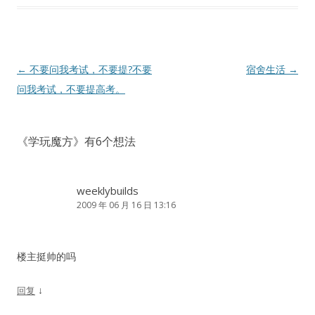
文
←
不要问我考试，不要提?不要
宿舍生活
→
章
问我考试，不要提高考。
导
航
《
学玩魔方
》有6个想法
weeklybuilds
2009 年 06 月 16 日 13:16
楼主挺帅的吗
↓
回复