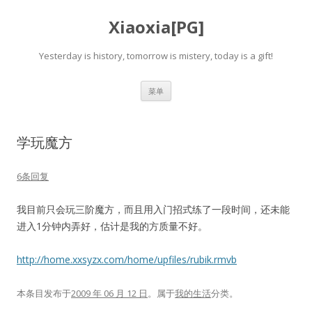
Xiaoxia[PG]
Yesterday is history, tomorrow is mistery, today is a gift!
跳
菜单
至
正
文
学玩魔方
6条回复
我目前只会玩三阶魔方，而且用入门招式练了一段时间，还未能
进入1分钟内弄好，估计是我的方质量不好。
http://home.xxsyzx.com/home/upfiles/rubik.rmvb
本条目发布于
2009 年 06 月 12 日
。属于
我的生活
分类。