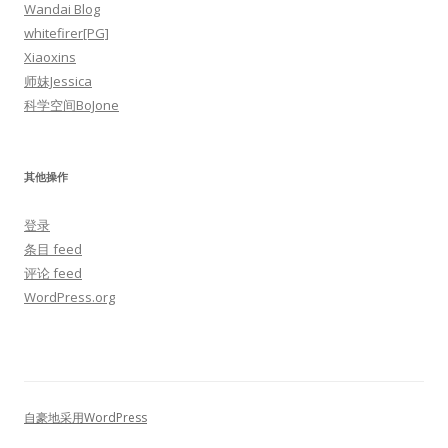
Wandai Blog
whitefirer[PG]
Xiaoxins
师妹Jessica
科学空间BoJone
其他操作
登录
条目 feed
评论 feed
WordPress.org
自豪地采用WordPress