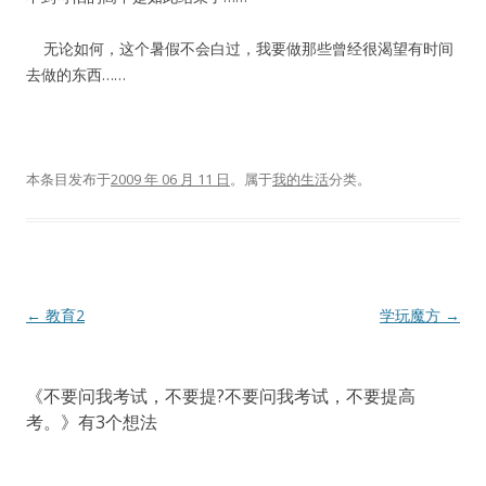
无论如何，这个暑假不会白过，我要做那些曾经很渴望有时间
去做的东西……
本条目发布于
2009 年 06 月 11 日
。属于
我的生活
分类。
文
←
教育2
学玩魔方
→
章
导
《
不要问我考试，不要提?不要问我考试，不要提高
航
考。
》有3个想法