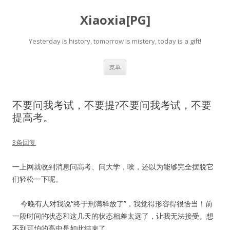
Xiaoxia[PG]
Yesterday is history, tomorrow is mistery, today is a gift!
跳
菜单
至
正
文
不要问我考试，不要提?不要问我考试，不要
提高考。
3条回复
一上网就收到消息问高考、问大学，唉，还以为能够完全摆脱它
们轻松一下呢。
今晚有人对我说“终于刑满释放了”，我觉得形容得很恰当！前
一段时间的状态和这几天的状态相差太远了，让我无法接受。想
不到可怕的高中是如此结束了……