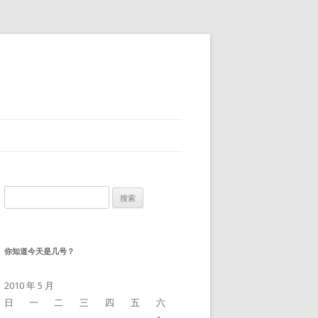
搜
索：
你知道今天是几号？
2010 年 5 月
日
一
二
三
四
五
六