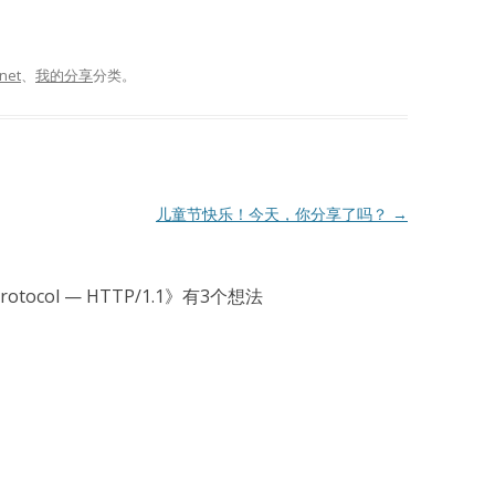
rnet
、
我的分享
分类。
儿童节快乐！今天，你分享了吗？
→
rotocol — HTTP/1.1
》有3个想法