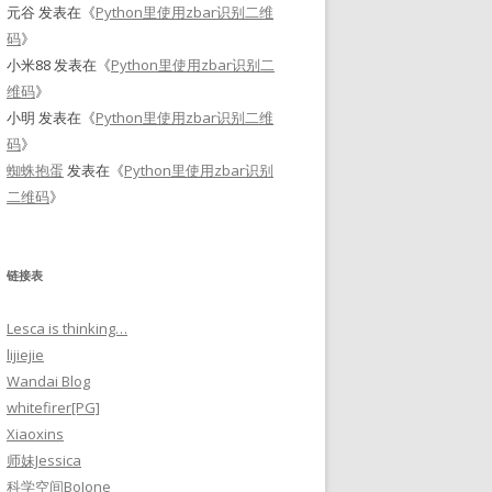
元谷
发表在《
Python里使用zbar识别二维
码
》
小米88
发表在《
Python里使用zbar识别二
维码
》
小明
发表在《
Python里使用zbar识别二维
码
》
蜘蛛抱蛋
发表在《
Python里使用zbar识别
二维码
》
链接表
Lesca is thinking…
lijiejie
Wandai Blog
whitefirer[PG]
Xiaoxins
师妹Jessica
科学空间BoJone