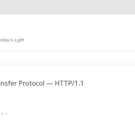
oday is a gift!
跳
至
正
文
sfer Protocol — HTTP/1.1
。。。