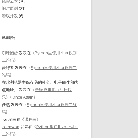
摄影艺术
(36)
旧时原创
(21)
游戏开发
(6)
近期评论
蜘蛛抱蛋
发表在《
Python里使用zbar识别
二维码
》
爱好者
发表在《
Python里使用zbar识别二
维码
》
在此浏览器中保存我的姓名、电子邮件和站
点地址。
发表在《
悬疑 微电影《生日快
乐》/ Once Again
》
任然
发表在《
Python里使用zbar识别二维
码
》
iku
发表在《
课程表
》
keenwon
发表在《
Python里使用zbar识别
二维码
》