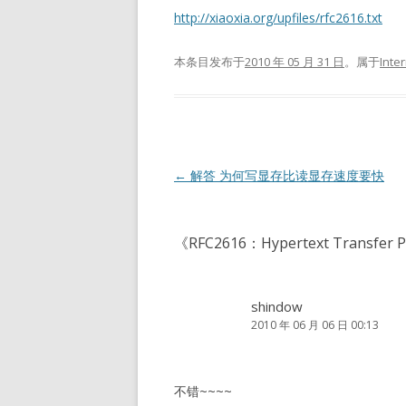
http://xiaoxia.org/upfiles/rfc2616.txt
本条目发布于
2010 年 05 月 31 日
。属于
Inte
文
←
解答 为何写显存比读显存速度要快
章
导
《
RFC2616：Hypertext Transfer P
航
shindow
2010 年 06 月 06 日 00:13
不错~~~~