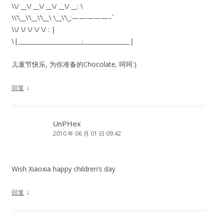
\\/ __\/ __\/ __\/ __\/ __: \
\\’\__\’\__\’\__\ \__\’\_;—————–`
\\/ \/ \/ \/ \/ : |
\|______________________;________________|
儿童节快乐, 为你准备的Chocolate, 呵呵:)
↓
回复
UnPHex
2010 年 06 月 01 日 09:42
Wish Xiaoxia happy children’s day
↓
回复