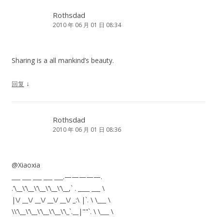
Rothsdad
2010 年 06 月 01 日 08:34
Sharing is a all mankind’s beauty.
↓
回复
Rothsdad
2010 年 06 月 01 日 08:36
@Xiaoxia
___ ___ ___ ___ ___.—————.
.’\__\’\__\’\__\’\__\’\__,` . ____ ___ \
|\/ __\/ __\/ __\/ __\/ _:\ |`. \ \___ \
\\’\__\’\__\’\__\’\__\’\_`.__|""`. \ \___ \