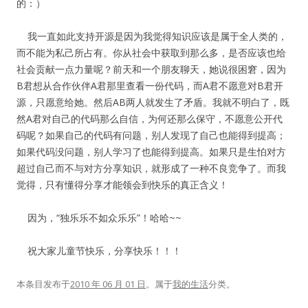
的：）
我一直如此支持开源是因为我觉得知识应该是属于全人类的，
而不能为私己所占有。你从社会中获取到那么多，是否应该也给
社会贡献一点力量呢？前天和一个朋友聊天，她说很困窘，因为
B君想从合作伙伴A君那里查看一份代码，而A君不愿意对B君开
源，只愿意给她。然后AB两人就发生了矛盾。我就不明白了，既
然A君对自己的代码那么自信，为何还那么保守，不愿意公开代
码呢？如果自己的代码有问题，别人发现了自己也能得到提高；
如果代码没问题，别人学习了也能得到提高。如果只是生怕对方
超过自己而不与对方分享知识，就形成了一种不良竞争了。而我
觉得，只有懂得分享才能领会到快乐的真正含义！
因为，“独乐乐不如众乐乐”！哈哈~~
祝大家儿童节快乐，分享快乐！！！
本条目发布于
2010 年 06 月 01 日
。属于
我的生活
分类。