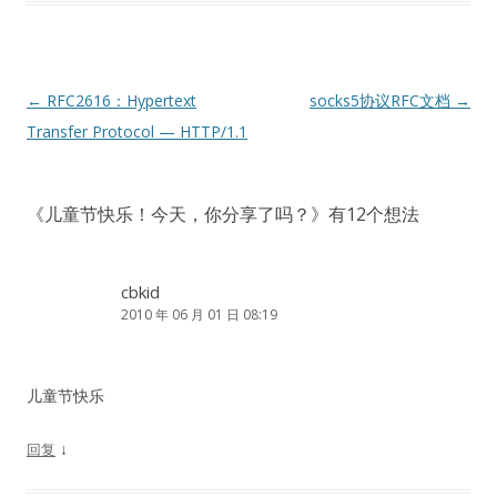
文
←
RFC2616：Hypertext
socks5协议RFC文档
→
章
Transfer Protocol — HTTP/1.1
导
航
《
儿童节快乐！今天，你分享了吗？
》有12个想法
cbkid
2010 年 06 月 01 日 08:19
儿童节快乐
↓
回复