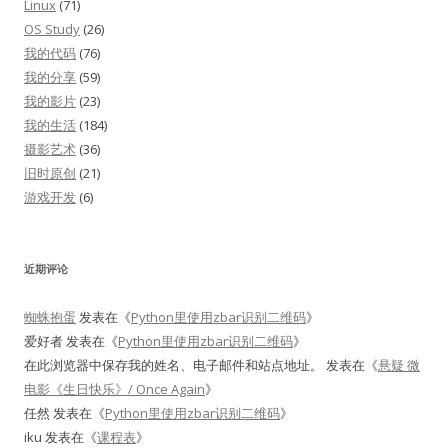
Linux
(71)
OS Study
(26)
我的代码
(76)
我的分享
(59)
我的影片
(23)
我的生活
(184)
摄影艺术
(36)
旧时原创
(21)
游戏开发
(6)
近期评论
蜘蛛抱蛋
发表在《
Python里使用zbar识别二维码
》
爱好者
发表在《
Python里使用zbar识别二维码
》
在此浏览器中保存我的姓名、电子邮件和站点地址。
发表在《
悬疑 微
电影《生日快乐》/ Once Again
》
任然
发表在《
Python里使用zbar识别二维码
》
iku
发表在《
课程表
》