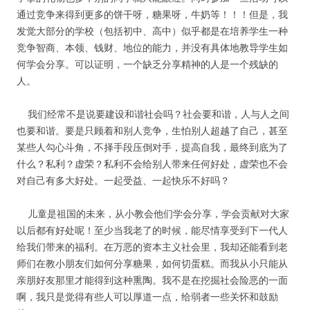
通过竞争来得到更多的饼干呀，糖果呀，牛奶等！！！但是，我
发觉大部分的学校（包括初中、高中）似乎都是在培养学生一种
竞争智商、本领、钱财、地位的能力，并没有具体地教导学生如
何学会分享。可以证明，一个缺乏分享精神的人是一个残缺的
人。
我们经常不是说要建设和谐社会吗？社会要和谐，人与人之间
也要和谐。要是只顾着和别人竞争，生怕别人超越了自己，甚至
某些人勾心斗角，不择手段压倒对手，提高自我，最终到底为了
什么？私利？虚荣？私利不会给别人带来任何好处，虚荣也不会
对自己有多大好处。一起受益、一起快乐不好吗？
儿童是祖国的未来，从小教会他们学会分享，学会贡献对大家
以后都有好处呢！至少当我老了的时候，能尽情享受到下一代人
给我们带来的福利。在万恶的资本主义社会里，我却还能看到老
师们在教小朋友们如何分享糖果，如何切蛋糕。而我从小只能从
亲朋好友那里才能得到这种熏陶。我不是在挖掘社会险恶的一面
啊，我只是觉得有些人可以厚道一点，给弱者一些关怀和鼓励