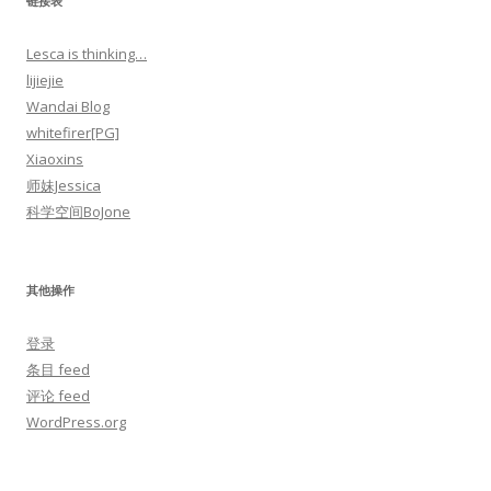
链接表
Lesca is thinking…
lijiejie
Wandai Blog
whitefirer[PG]
Xiaoxins
师妹Jessica
科学空间BoJone
其他操作
登录
条目 feed
评论 feed
WordPress.org