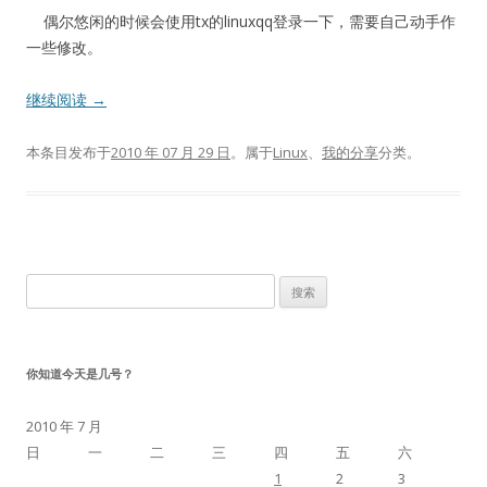
偶尔悠闲的时候会使用tx的linuxqq登录一下，需要自己动手作
一些修改。
继续阅读
→
本条目发布于
2010 年 07 月 29 日
。属于
Linux
、
我的分享
分类。
搜
索：
你知道今天是几号？
2010 年 7 月
日
一
二
三
四
五
六
1
2
3