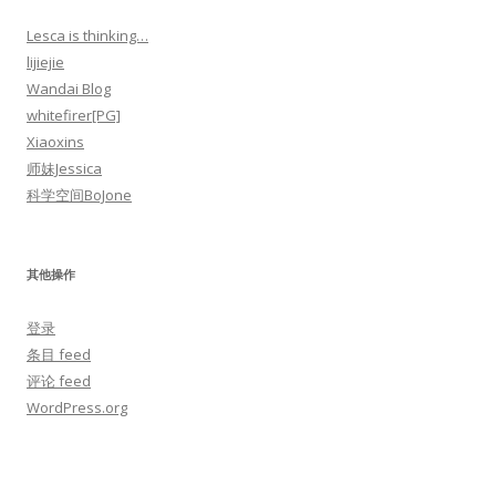
Lesca is thinking…
lijiejie
Wandai Blog
whitefirer[PG]
Xiaoxins
师妹Jessica
科学空间BoJone
其他操作
登录
条目 feed
评论 feed
WordPress.org