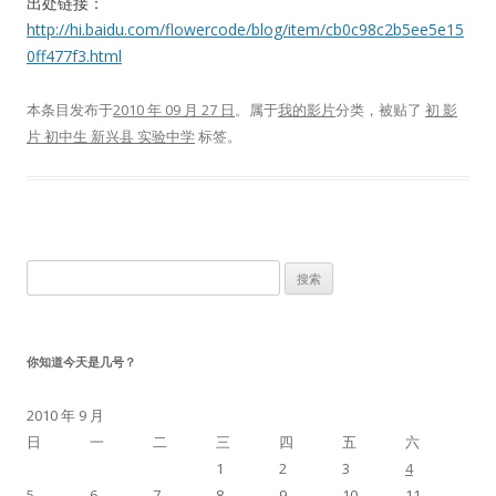
出处链接：
http://hi.baidu.com/flowercode/blog/item/cb0c98c2b5ee5e15
0ff477f3.html
本条目发布于
2010 年 09 月 27 日
。属于
我的影片
分类，被贴了
初 影
片 初中生 新兴县 实验中学
标签。
搜
索：
你知道今天是几号？
2010 年 9 月
日
一
二
三
四
五
六
1
2
3
4
5
6
7
8
9
10
11