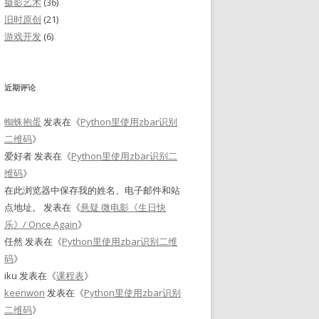
摄影艺术
(36)
旧时原创
(21)
游戏开发
(6)
近期评论
蜘蛛抱蛋
发表在《
Python里使用zbar识别
二维码
》
爱好者
发表在《
Python里使用zbar识别二
维码
》
在此浏览器中保存我的姓名、电子邮件和站
点地址。
发表在《
悬疑 微电影《生日快
乐》/ Once Again
》
任然
发表在《
Python里使用zbar识别二维
码
》
iku
发表在《
课程表
》
keenwon
发表在《
Python里使用zbar识别
二维码
》