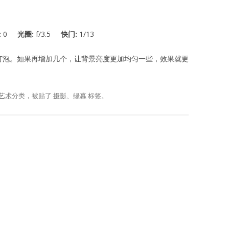
:
0
光圈:
f/3.5
快门:
1/13
色灯泡。如果再增加几个，让背景亮度更加均匀一些，效果就更
艺术
分类，被贴了
摄影
、
绿幕
标签。