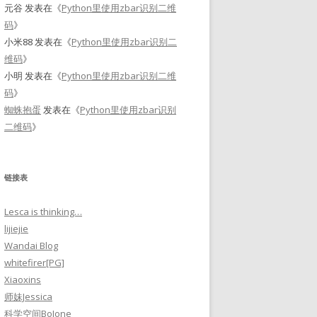
元谷
发表在《
Python里使用zbar识别二维
码
》
小米88
发表在《
Python里使用zbar识别二
维码
》
小明
发表在《
Python里使用zbar识别二维
码
》
蜘蛛抱蛋
发表在《
Python里使用zbar识别
二维码
》
链接表
Lesca is thinking…
lijiejie
Wandai Blog
whitefirer[PG]
Xiaoxins
师妹Jessica
科学空间BoJone