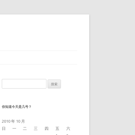
搜
索：
你知道今天是几号？
2010 年 10 月
日
一
二
三
四
五
六