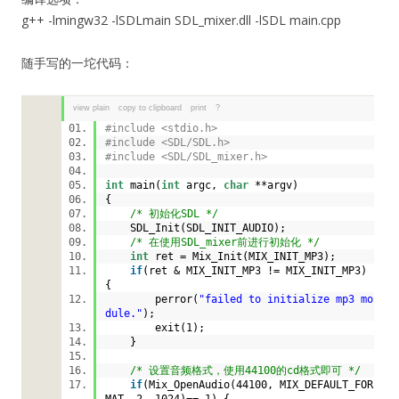
g++ -lmingw32 -lSDLmain SDL_mixer.dll -lSDL main.cpp
随手写的一坨代码：
view plain
copy to clipboard
print
?
#include <stdio.h>
#include <SDL/SDL.h>
#include <SDL/SDL_mixer.h>
int
main(
int
argc,
char
**argv)
{
/* 初始化SDL */
SDL_Init(SDL_INIT_AUDIO);
/* 在使用SDL_mixer前进行初始化 */
int
ret = Mix_Init(MIX_INIT_MP3);
if
(ret & MIX_INIT_MP3 != MIX_INIT_MP3)
{
perror(
"failed to initialize mp3 mo
dule."
);
exit(1);
}
/* 设置音频格式，使用44100的cd格式即可 */
if
(Mix_OpenAudio(44100, MIX_DEFAULT_FOR
MAT, 2, 1024)==-1) {