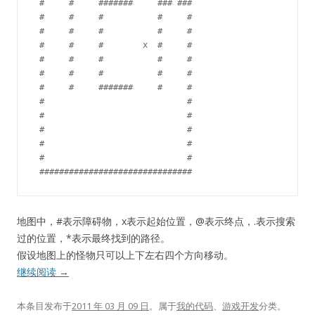
 #     #     #######     ### ### 

 #     #     #           #     # 

 #     #     #           #     # 

 #     #     #        x  #     # 

 #     #     #           #     # 

 #     #     #           #     # 

 #     #     #######     #     # 

 #                             # 

 #                             # 

 #                             # 

 #                             # 

 #                             # 

地图中，#表示障碍物，x表示起始位置，@表示终点，.表示搜索
过的位置，*表示最终找到的路径。
假设地图上的怪物只可以上下左右四个方向移动。
继续阅读
→
本条目发布于
2011 年 03 月 09 日
。属于
我的代码
、
游戏开发
分类。