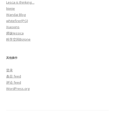
Lesca is thinking…
lijiejie
Wandai Blog
whitefirer[PG]
Xiaoxins
师妹Jessica
科学空间BoJone
其他操作
登录
条目 feed
评论 feed
WordPress.org