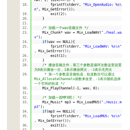
fprintf(stderr,
"Mix_OpenAudio: %s\
n"
, Mix_GetError());
exit(2);
}
/* 加载一个wav音频文件 */
Mix_Chunk* wav = Mix_LoadWAV(
"./heal.wa
v"
);
if
(wav == NULL){
fprintf(stderr,
"Mix_LoadWAV: %s\n"
, Mix_GetError());
exit(1);
}
/* 播放音频文件，第三个参数是循环次数这里设置
为0表示播放一次，1表示播放两次，-1表示无穷次
* 第一个参数是音频轨道，轨道数目可以通过
Mix_AllocateChannels函数来改变，-1表示随机选择
一个空闲的轨道 */
Mix_PlayChannel(-1, wav, 0);
/* 加载一首MP3吧！ */
Mix_Music* mp3 = Mix_LoadMUS(
"./music.m
p3"
);
if
(mp3 == NULL){
fprintf(stderr,
"Mix_LoadMUS: %s\n"
, Mix_GetError());
exit(1);
}