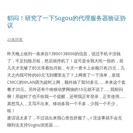
郁闷！研究了一下Sogou的代理服务器验证协
议
22条回复
昨天晚上收到一条来自13800138000的信息，说过手机卡没钱
了，不足扣除月租，然后就停机了！这可是令我大吃一惊的，前
几天才充够了85元等着扣月租，今天一查卡上余额只有25元，几
天之内我可怜的60元飞到哪里去了？上网查了一下清单，发现
CMCC的WLAN因为超时上网，额外抽了我50多元……本来这个套
餐才20元。另外还有个啥移动梦网抽的10元就不说了……我郁闷
啊！用超时了也不给我一个提醒，还帮我正常登录，正常使用……
真想骂人，又骂不出来。移动多我一个不多，少我一个不少，
唉！
废话说太多了，不过说出来我心里也舒服了-_-! 没这事就不会无
聊到去支持Sogou浏览器……