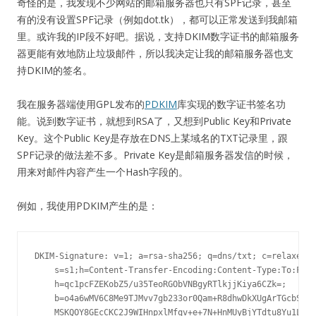
奇怪的是，我发现不少网站的邮箱服务器也只有SPF记录，甚至
有的没有设置SPF记录（例如dot.tk），都可以正常发送到我邮箱
里。或许我的IP段不好吧。据说，支持DKIM数字证书的邮箱服务
器更能有效地防止垃圾邮件，所以我决定让我的邮箱服务器也支
持DKIM的签名。
我在服务器端使用GPL发布的
PDKIM
库实现的数字证书签名功
能。说到数字证书，就想到RSA了，又想到Public Key和Private
Key。这个Public Key是存放在DNS上某域名的TXT记录里，跟
SPF记录的做法差不多。Private Key是邮箱服务器发信的时候，
用来对邮件内容产生一个Hash字段的。
例如，我使用PDKIM产生的是：
DKIM-Signature: v=1; a=rsa-sha256; q=dns/txt; c=relaxed/r
    s=s1;h=Content-Transfer-Encoding:Content-Type:To:From
    h=qc1pcFZEKobZ5/u35TeoRGObVNBgyRTlkjjKiya6CZk=;

    b=o4a6wMV6C8Me9TJMvv7gb233or0Qam+R8dhwDkXUgArTGcbS0El