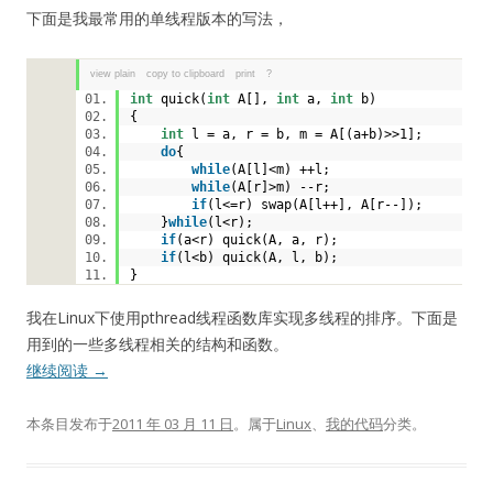
下面是我最常用的单线程版本的写法，
view plain
copy to clipboard
print
?
int
quick(
int
A[],
int
a,
int
b)
{
int
l = a, r = b, m = A[(a+b)>>1];
do
{
while
(A[l]<m) ++l;
while
(A[r]>m) --r;
if
(l<=r) swap(A[l++], A[r--]);
}
while
(l<r);
if
(a<r) quick(A, a, r);
if
(l<b) quick(A, l, b);
}
我在Linux下使用pthread线程函数库实现多线程的排序。下面是
用到的一些多线程相关的结构和函数。
继续阅读
→
本条目发布于
2011 年 03 月 11 日
。属于
Linux
、
我的代码
分类。