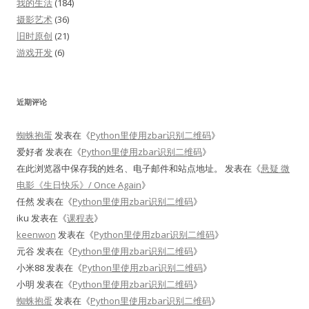
我的生活
(184)
摄影艺术
(36)
旧时原创
(21)
游戏开发
(6)
近期评论
蜘蛛抱蛋
发表在《
Python里使用zbar识别二维码
》
爱好者
发表在《
Python里使用zbar识别二维码
》
在此浏览器中保存我的姓名、电子邮件和站点地址。
发表在《
悬疑 微
电影《生日快乐》/ Once Again
》
任然
发表在《
Python里使用zbar识别二维码
》
iku
发表在《
课程表
》
keenwon
发表在《
Python里使用zbar识别二维码
》
元谷
发表在《
Python里使用zbar识别二维码
》
小米88
发表在《
Python里使用zbar识别二维码
》
小明
发表在《
Python里使用zbar识别二维码
》
蜘蛛抱蛋
发表在《
Python里使用zbar识别二维码
》