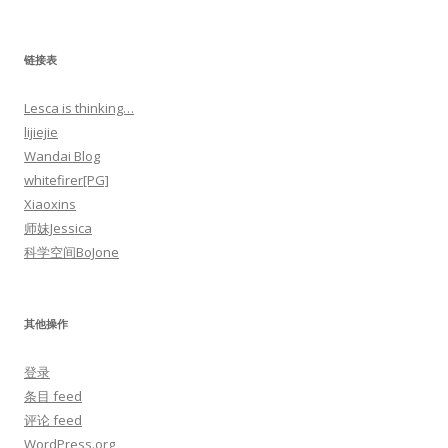
链接表
Lesca is thinking…
lijiejie
Wandai Blog
whitefirer[PG]
Xiaoxins
师妹Jessica
科学空间BoJone
其他操作
登录
条目 feed
评论 feed
WordPress.org