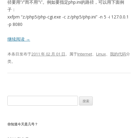
径要用”/”而不用”\”。例如要指定php.ini的路径，可以用下面例
子：
xxfpm “z:/php5/php-cgi.exe -c z:/php5/php.ini” -n 5 -i 127.0.0.1
-p 8080
继续阅读
→
本条目发布于
2011 年 02 月 01 日
。属于
Internet
、
Linux
、
我的代码
分
类。
搜
索：
你知道今天是几号？