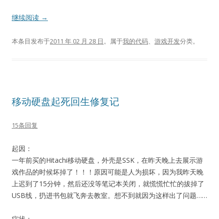
继续阅读
→
本条目发布于
2011 年 02 月 28 日
。属于
我的代码
、
游戏开发
分类。
移动硬盘起死回生修复记
15条回复
起因：
一年前买的Hitachi移动硬盘，外壳是SSK，在昨天晚上去展示游
戏作品的时候坏掉了！！！原因可能是人为损坏，因为我昨天晚
上迟到了15分钟，然后还没等笔记本关闭，就慌慌忙忙的拔掉了
USB线，扔进书包就飞奔去教室。想不到就因为这样出了问题……
症状：