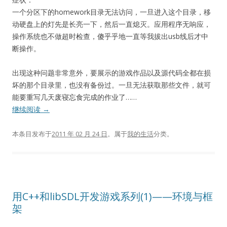
一个分区下的homework目录无法访问，一旦进入这个目录，移
动硬盘上的灯先是长亮一下，然后一直熄灭。应用程序无响应，
操作系统也不做超时检查，傻乎乎地一直等我拔出usb线后才中
断操作。
出现这种问题非常意外，要展示的游戏作品以及源代码全都在损
坏的那个目录里，也没有备份过。一旦无法获取那些文件，就可
能要重写几天废寝忘食完成的作业了……
继续阅读
→
本条目发布于
2011 年 02 月 24 日
。属于
我的生活
分类。
用C++和libSDL开发游戏系列(1)——环境与框
架