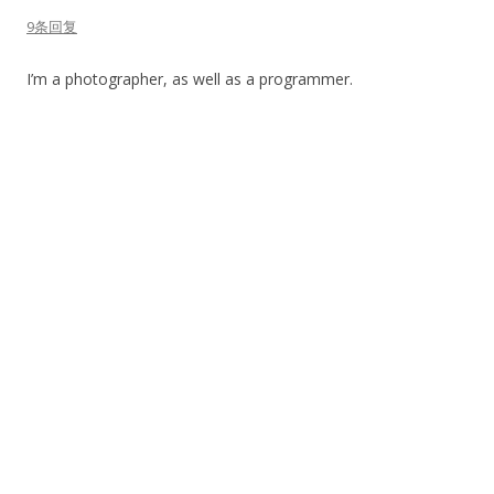
9条回复
I’m a photographer, as well as a programmer.