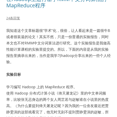
MapReduce程序
24条回复
我知道这个文章标题很“学术”化，很俗，让人看起来是一篇很牛B
或者很装逼的论文！其实不然，只是一份普通的实验报告，同时
本文也不对RMM中文分词算法进行研究。这个实验报告是我做高
性能计算课程的实验里提交的。所以，下面的内容是从我的实验
报告里摘录出来的，当作是我学习hadoop分享出来的一些个人经
验。
实验目标
学习编写 Hadoop 上的 MapReduce 程序。
使用 Hadoop 分布式计算小说《倚天屠龙记》里的中文单词频
率，比较张无忌身边的两个女人周芷若与赵敏谁在小说里的热度
高。（为什么要提到倚天屠龙记呢？因为我的一位舍友最近把贾
静雯演的这部戏看完了，他无时无刻不提到贾静雯演的赵敏，所