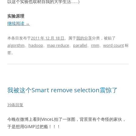
以这个实验也取材自我的大学生活……）
实验原理
继续阅读
→
本条目发布于
2011 年 12 月 18 日
。属于
我的分享
分类，被贴了
algorithm
、
hadoop
、
map reduce
、
parallel
、
rmm
、
word count
标
签。
我被这个Smart remove selection震惊了
39条回复
今晚在微博上看到VinceL拍了一张图，背景里有个奇怪的家伙，
于是想用GIMP过把瘾！！！