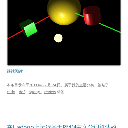
继续阅读
→
本条目发布于
2011 年 12 月 24 日
。属于
我的生活
分类，被贴了
csdn
、
dof
、
opengl
、
review
标签。
在Hadoop上运行基于RMM中文分词算法的