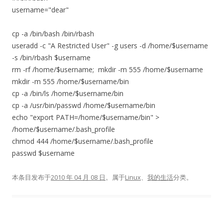
username="dear"
cp -a /bin/bash /bin/rbash
useradd -c "A Restricted User" -g users -d /home/$username
-s /bin/rbash $username
rm -rf /home/$username; mkdir -m 555 /home/$username
mkdir -m 555 /home/$username/bin
cp -a /bin/ls /home/$username/bin
cp -a /usr/bin/passwd /home/$username/bin
echo "export PATH=/home/$username/bin" >
/home/$username/.bash_profile
chmod 444 /home/$username/.bash_profile
passwd $username
本条目发布于
2010 年 04 月 08 日
。属于
Linux
、
我的生活
分类。