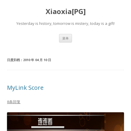
Xiaoxia[PG]
Yesterday is history, tomorrow is mistery, today is a gift!
跳
菜单
至
正
文
日度归档：
2010 年 04 月 10 日
MyLink Score
8条回复