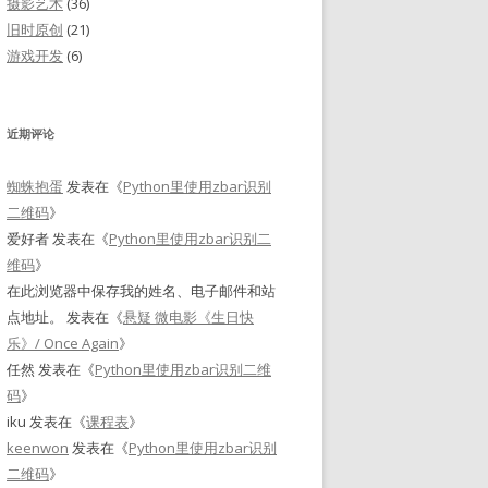
摄影艺术
(36)
旧时原创
(21)
游戏开发
(6)
近期评论
蜘蛛抱蛋
发表在《
Python里使用zbar识别
二维码
》
爱好者
发表在《
Python里使用zbar识别二
维码
》
在此浏览器中保存我的姓名、电子邮件和站
点地址。
发表在《
悬疑 微电影《生日快
乐》/ Once Again
》
任然
发表在《
Python里使用zbar识别二维
码
》
iku
发表在《
课程表
》
keenwon
发表在《
Python里使用zbar识别
二维码
》