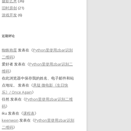
摄影艺术
(36)
旧时原创
(21)
游戏开发
(6)
近期评论
蜘蛛抱蛋
发表在《
Python里使用zbar识别
二维码
》
爱好者
发表在《
Python里使用zbar识别二
维码
》
在此浏览器中保存我的姓名、电子邮件和站
点地址。
发表在《
悬疑 微电影《生日快
乐》/ Once Again
》
任然
发表在《
Python里使用zbar识别二维
码
》
iku
发表在《
课程表
》
keenwon
发表在《
Python里使用zbar识别
二维码
》