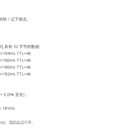
的快！记下留念。
9.103] 具有 32 字节的数据:
=184ms TTL=46
=180ms TTL=46
=180ms TTL=46
=182ms TTL=46
 0 (0% 丢失)，
 181ms
rnet
、
我的生活
分类。