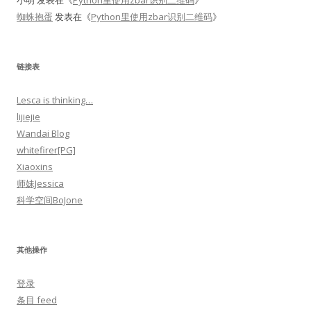
小明
发表在《
Python里使用zbar识别二维码
》
蜘蛛抱蛋
发表在《
Python里使用zbar识别二维码
》
链接表
Lesca is thinking…
lijiejie
Wandai Blog
whitefirer[PG]
Xiaoxins
师妹Jessica
科学空间BoJone
其他操作
登录
条目 feed