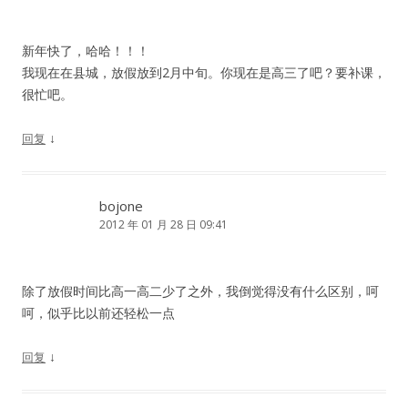
新年快了，哈哈！！！
我现在在县城，放假放到2月中旬。你现在是高三了吧？要补课，
很忙吧。
↓
回复
bojone
2012 年 01 月 28 日 09:41
除了放假时间比高一高二少了之外，我倒觉得没有什么区别，呵
呵，似乎比以前还轻松一点
↓
回复