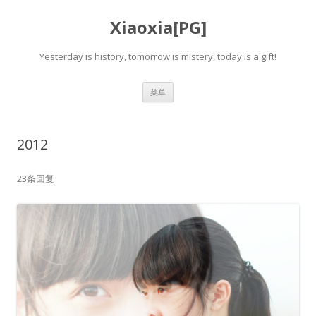
Xiaoxia[PG]
Yesterday is history, tomorrow is mistery, today is a gift!
跳
菜单
至
正
文
2012
23条回复