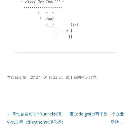
< Happy New Year!!! >

 -------------------

        \   ^__^

         \  (oo)\_______

            (__)\       )\/\

                ||----w |

                ||     ||

本条目发布于
2012 年 01 月 23 日
。属于
我的生活
分类。
文
←
手动创建ICMP Tunnel实现
用CodeIgniter写了第一个企业
章
VPN上网（附Python实现代码）
网站
→
导