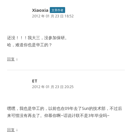
Xiaoxia
文章作者
2012 年 01 月 23 日 18:52
还没！！！我大三，没参加保研。
哈，难道你也是华工的？
↓
回复
ET
2012 年 01 月 23 日 20:25
嘿嘿，我也是华工的，以前也在09年去了Sun的技术部，不过后
来可惜没有再去了。仰慕你啊~话说计联不是3年毕业吗~
↓
回复