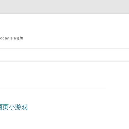
oday is a gift!
跳
至
正
文
网页小游戏