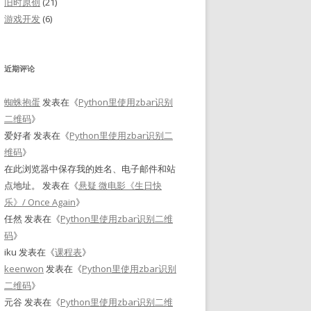
旧时原创
(21)
游戏开发
(6)
近期评论
蜘蛛抱蛋
发表在《
Python里使用zbar识别
二维码
》
爱好者
发表在《
Python里使用zbar识别二
维码
》
在此浏览器中保存我的姓名、电子邮件和站
点地址。
发表在《
悬疑 微电影《生日快
乐》/ Once Again
》
任然
发表在《
Python里使用zbar识别二维
码
》
iku
发表在《
课程表
》
keenwon
发表在《
Python里使用zbar识别
二维码
》
元谷
发表在《
Python里使用zbar识别二维