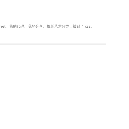
rnet
、
我的代码
、
我的分享
、
摄影艺术
分类，被贴了
css
、