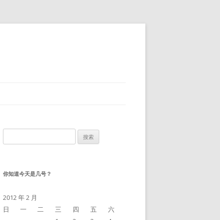
搜
索：
你知道今天是几号？
2012 年 2 月
日
一
二
三
四
五
六