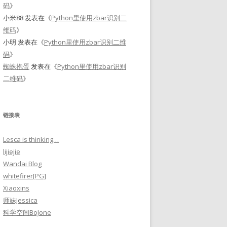
码
》
小米88
发表在《
Python里使用zbar识别二
维码
》
小明
发表在《
Python里使用zbar识别二维
码
》
蜘蛛抱蛋
发表在《
Python里使用zbar识别
二维码
》
链接表
Lesca is thinking…
lijiejie
Wandai Blog
whitefirer[PG]
Xiaoxins
师妹Jessica
科学空间BoJone