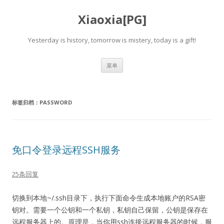
Xiaoxia[PG]
Yesterday is history, tomorrow is mistery, today is a gift!
跳
菜单
至
正
文
标签归档：
PASSWORD
免口令登录远程SSH服务
25条回复
切换到本地~/.ssh目录下，执行下面命令生成本地账户的RSA密
钥对。需要一个公钥和一个私钥，私钥自己保留，公钥是保存在
远程服务器上的。原理是，当你用ssh连接远程服务器的时候，服