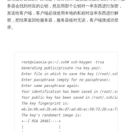
务器会找到对应的公钥，然后用那个公钥对一串东西进行加密，
发送给客户端，客户端必须使用本地的私钥对这串东西进行解
密，把结果返回给服务器，服务器核对无误，客户端便成功登
录。
root@xiaoxia-pc:~/.ssh# ssh-keygen -trsa

Generating public/private rsa key pair.

Enter file in which to save the key (/root/.ssh/id_rsa
Enter passphrase (empty for no passphrase): 

Enter same passphrase again: 

Your identification has been saved in /root/.ssh/id_rs
Your public key has been saved in /root/.ssh/id_rsa.pu
The key fingerprint is:

eb:2e:9b:ed:2b:e6:0e:d7:ad:dd:ec:50:73:20:ca:77 root@x
The key's randomart image is:

+--[ RSA 2048]----+

|                 |
