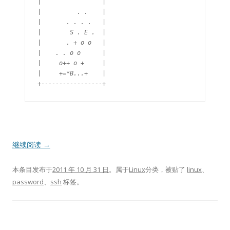
|                 |

|          . .    |

|       . . . .   |

|        S . E .  |

|       . + o o   |

|    . . o o      |

|     o++ o +     |

|     +=*B...+    |

继续阅读
→
本条目发布于
2011 年 10 月 31 日
。属于
Linux
分类，被贴了
linux
、
password
、
ssh
标签。