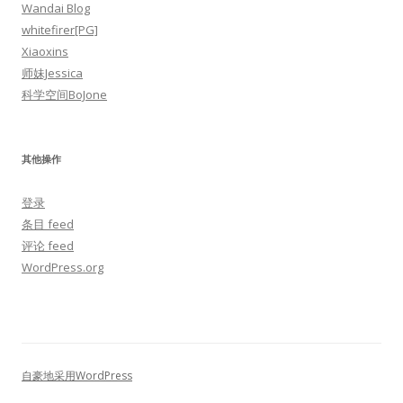
Wandai Blog
whitefirer[PG]
Xiaoxins
师妹Jessica
科学空间BoJone
其他操作
登录
条目 feed
评论 feed
WordPress.org
自豪地采用WordPress