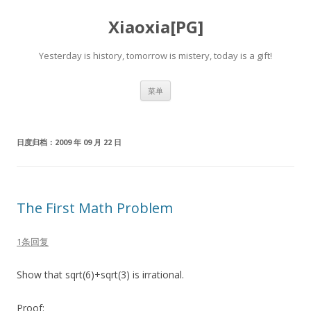
Xiaoxia[PG]
Yesterday is history, tomorrow is mistery, today is a gift!
跳
菜单
至
正
文
日度归档：
2009 年 09 月 22 日
The First Math Problem
1条回复
Show that sqrt(6)+sqrt(3) is irrational.
Proof: