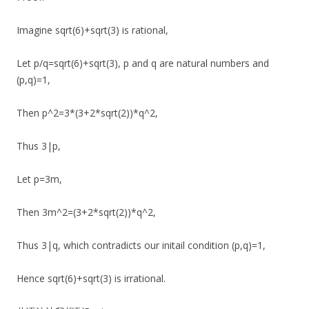
Imagine sqrt(6)+sqrt(3) is rational,
Let p/q=sqrt(6)+sqrt(3), p and q are natural numbers and
(p,q)=1,
Then p^2=3*(3+2*sqrt(2))*q^2,
Thus 3|p,
Let p=3m,
Then 3m^2=(3+2*sqrt(2))*q^2,
Thus 3|q, which contradicts our initail condition (p,q)=1,
Hence sqrt(6)+sqrt(3) is irrational.