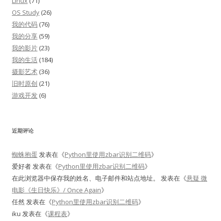
Linux
(71)
OS Study
(26)
我的代码
(76)
我的分享
(59)
我的影片
(23)
我的生活
(184)
摄影艺术
(36)
旧时原创
(21)
游戏开发
(6)
近期评论
蜘蛛抱蛋
发表在《
Python里使用zbar识别二维码
》
爱好者
发表在《
Python里使用zbar识别二维码
》
在此浏览器中保存我的姓名、电子邮件和站点地址。
发表在《
悬疑 微
电影《生日快乐》/ Once Again
》
任然
发表在《
Python里使用zbar识别二维码
》
iku
发表在《
课程表
》