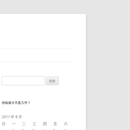
搜
索：
你知道今天是几号？
2011 年 8 月
日
一
二
三
四
五
六