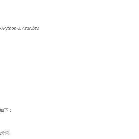
7/Python-2.7.tar.bz2
果如下：
x
分类。