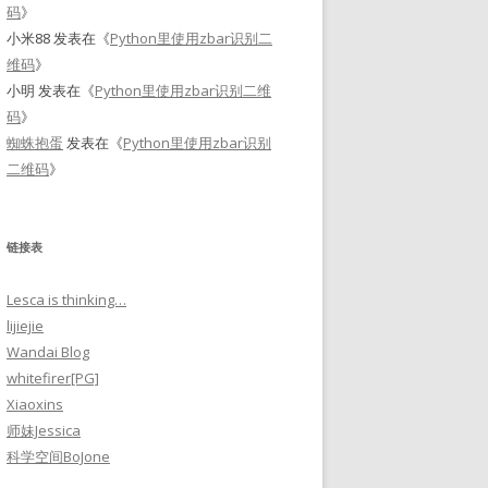
码
》
小米88
发表在《
Python里使用zbar识别二
维码
》
小明
发表在《
Python里使用zbar识别二维
码
》
蜘蛛抱蛋
发表在《
Python里使用zbar识别
二维码
》
链接表
Lesca is thinking…
lijiejie
Wandai Blog
whitefirer[PG]
Xiaoxins
师妹Jessica
科学空间BoJone