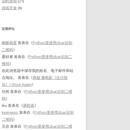
旧时原创
(21)
游戏开发
(6)
近期评论
蜘蛛抱蛋
发表在《
Python里使用zbar识别
二维码
》
爱好者
发表在《
Python里使用zbar识别二
维码
》
在此浏览器中保存我的姓名、电子邮件和站
点地址。
发表在《
悬疑 微电影《生日快
乐》/ Once Again
》
任然
发表在《
Python里使用zbar识别二维
码
》
iku
发表在《
课程表
》
keenwon
发表在《
Python里使用zbar识别
二维码
》
元谷
发表在《
Python里使用zbar识别二维