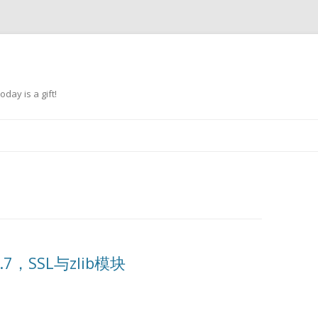
oday is a gift!
跳
至
正
文
.7，SSL与zlib模块