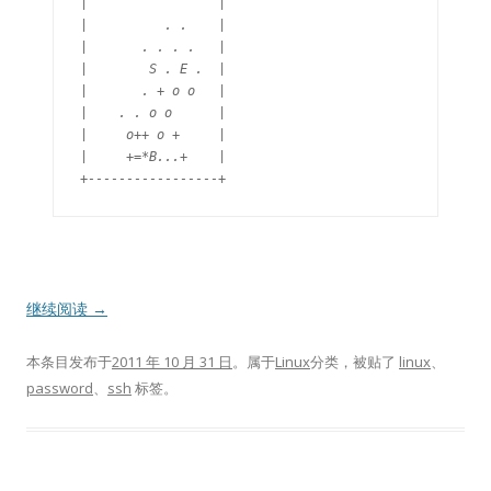
|                 |

|          . .    |

|       . . . .   |

|        S . E .  |

|       . + o o   |

|    . . o o      |

|     o++ o +     |

|     +=*B...+    |

继续阅读
→
本条目发布于
2011 年 10 月 31 日
。属于
Linux
分类，被贴了
linux
、
password
、
ssh
标签。