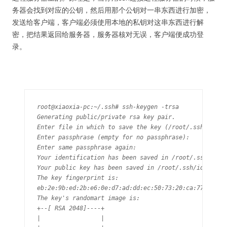
务器会找到对应的公钥，然后用那个公钥对一串东西进行加密，
发送给客户端，客户端必须使用本地的私钥对这串东西进行解
密，把结果返回给服务器，服务器核对无误，客户端便成功登
录。
root@xiaoxia-pc:~/.ssh# ssh-keygen -trsa

Generating public/private rsa key pair.

Enter file in which to save the key (/root/.ssh/id_rsa
Enter passphrase (empty for no passphrase): 

Enter same passphrase again: 

Your identification has been saved in /root/.ssh/id_rs
Your public key has been saved in /root/.ssh/id_rsa.pu
The key fingerprint is:

eb:2e:9b:ed:2b:e6:0e:d7:ad:dd:ec:50:73:20:ca:77 root@x
The key's randomart image is:

+--[ RSA 2048]----+

|                 |
