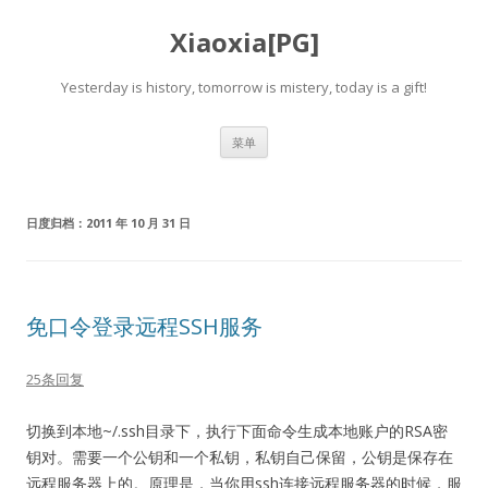
Xiaoxia[PG]
Yesterday is history, tomorrow is mistery, today is a gift!
跳
菜单
至
正
文
日度归档：
2011 年 10 月 31 日
免口令登录远程SSH服务
25条回复
切换到本地~/.ssh目录下，执行下面命令生成本地账户的RSA密
钥对。需要一个公钥和一个私钥，私钥自己保留，公钥是保存在
远程服务器上的。原理是，当你用ssh连接远程服务器的时候，服